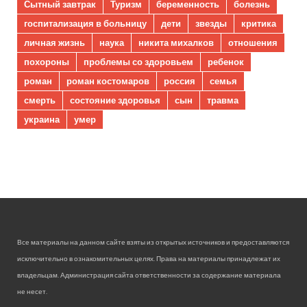
Сытный завтрак
Туризм
беременность
болезнь
госпитализация в больницу
дети
звезды
критика
личная жизнь
наука
никита михалков
отношения
похороны
проблемы со здоровьем
ребенок
роман
роман костомаров
россия
семья
смерть
состояние здоровья
сын
травма
украина
умер
Все материалы на данном сайте взяты из открытых источников и предоставляются
исключительно в ознакомительных целях. Права на материалы принадлежат их
владельцам. Администрация сайта ответственности за содержание материала
не несет.