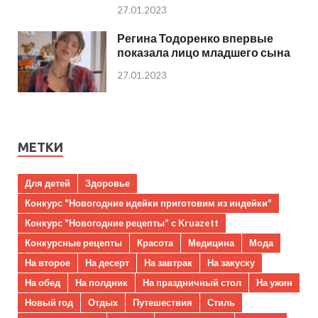
27.01.2023
Регина Тодоренко впервые
показала лицо младшего сына
27.01.2023
МЕТКИ
Для детей
Здоровье
Конкурс "Новогодние идейки приготовим из индейки"
Конкурс "Новогодние рецепты" с Kruazett
Конкурсные рецепты
Красота
Медицина
Мода
На второе
На десерт
На завтрак
На закуску
На обед
На полдник
На праздничный стол
На ужин
Новый год
Отдых
Путешествия
Стиль