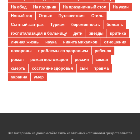
На обед
На полдник
На праздничный стол
На ужин
Новый год
Отдых
Путешествия
Стиль
Сытный завтрак
Туризм
беременность
болезнь
госпитализация в больницу
дети
звезды
критика
личная жизнь
наука
никита михалков
отношения
похороны
проблемы со здоровьем
ребенок
роман
роман костомаров
россия
семья
смерть
состояние здоровья
сын
травма
украина
умер
Все материалы на данном сайте взяты из открытых источников и предоставляются