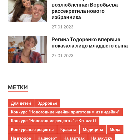
возлюбленная Воробьева
рассекретила нового
избранника
27.01.2023
Регина Тодоренко впервые
показала лицо младшего сына
27.01.2023
МЕТКИ
Для детей
Здоровье
Конкурс "Новогодние идейки приготовим из индейки"
Конкурс "Новогодние рецепты" с Kruazett
Конкурсные рецепты
Красота
Медицина
Мода
На второе
На десерт
На завтрак
На закуску