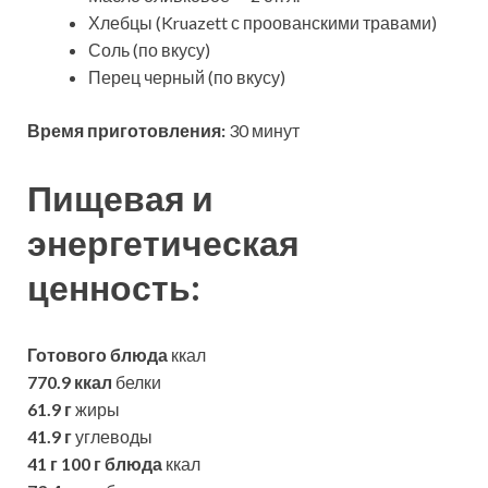
Хлебцы (Kruazett с проованскими травами)
Соль (по вкусу)
Перец черный (по вкусу)
Время приготовления:
30 минут
Пищевая и
энергетическая
ценность:
Готового блюда
ккал
770.9 ккал
белки
61.9 г
жиры
41.9 г
углеводы
41 г
100 г блюда
ккал