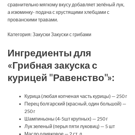
сравнительно мягкому вкусу добавляет зелёный лук,
а изюминку- подача с хрустящими хлебцами с
прованскими травами.
Категория: Закуски
Закуски с грибами
Ингредиенты для
«Грибная закуска с
курицей "Равенство"»:
Курица (любая копченая часть курицы) — 250 г
Перец болгарский (красный, один большой) —
250 г
Шампиньоны (4-5шт крупных) — 250 г
Лук зеленый (перья пяти луковиц) — 5 шт
Масло оливковое — 2 ст. л.