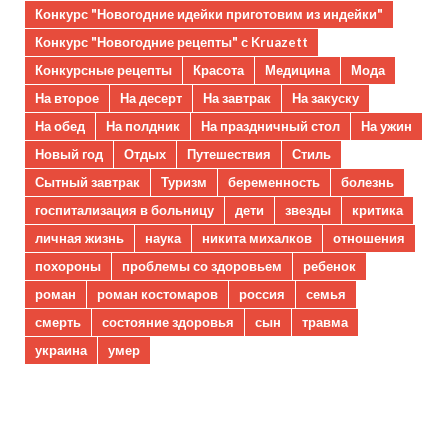
Конкурс "Новогодние идейки приготовим из индейки"
Конкурс "Новогодние рецепты" с Kruazett
Конкурсные рецепты
Красота
Медицина
Мода
На второе
На десерт
На завтрак
На закуску
На обед
На полдник
На праздничный стол
На ужин
Новый год
Отдых
Путешествия
Стиль
Сытный завтрак
Туризм
беременность
болезнь
госпитализация в больницу
дети
звезды
критика
личная жизнь
наука
никита михалков
отношения
похороны
проблемы со здоровьем
ребенок
роман
роман костомаров
россия
семья
смерть
состояние здоровья
сын
травма
украина
умер