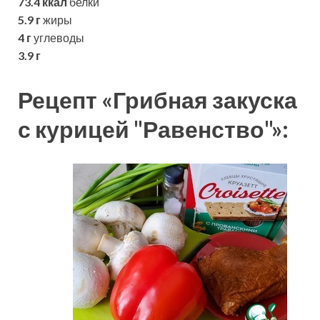
73.4 ккал
белки
5.9 г
жиры
4 г
углеводы
3.9 г
Рецепт «Грибная закуска
с курицей "Равенство"»: