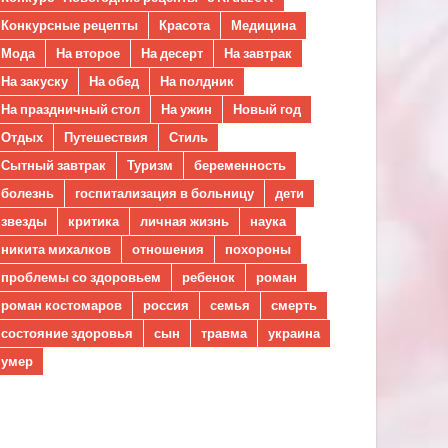
Конкурсные рецепты
Красота
Медицина
Мода
На второе
На десерт
На завтрак
На закуску
На обед
На полдник
На праздничный стол
На ужин
Новый год
Отдых
Путешествия
Стиль
Сытный завтрак
Туризм
беременность
болезнь
госпитализация в больницу
дети
звезды
критика
личная жизнь
наука
никита михалков
отношения
похороны
проблемы со здоровьем
ребенок
роман
роман костомаров
россия
семья
смерть
состояние здоровья
сын
травма
украина
умер