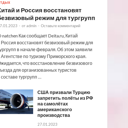
ТДЫХ
Китай и Россия восстановят
безвизовый режим для тургрупп
7.01.2023
-
от
admin
-
Оставьте комментарий
 natchen Как сообщает Deita.ru, Китай
 Россия восстановят безвизовый режим для
ургрупп в начале февраля. Об этом заявили
 Агентстве по туризму Приморского края.
жидается, что восстановление безвизового
ъезда для организованных туристов
 составе тургрупп …
США призвали Турцию
запретить полёты из РФ
на самолётах
американского
производства
27.01.2023