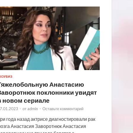
ОУБИЗ
Тяжелобольную Анастасию
Заворотнюк поклонники увидят
в новом сериале
7.01.2023
-
от
admin
-
Оставьте комментарий
ри года назад актрисе диагностировали рак
озга Анастасия Заворотнюк Анастасия