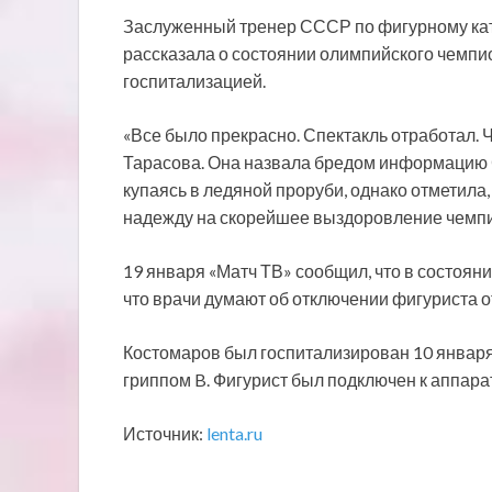
Заслуженный тренер СССР по фигурному кат
рассказала о состоянии олимпийского чемпи
госпитализацией.
«Все было прекрасно. Спектакль отработал. Ч
Тарасова. Она назвала бредом информацию С
купаясь в ледяной проруби, однако отметила,
надежду на скорейшее выздоровление чемп
19 января «Матч ТВ» сообщил, что в состоян
что врачи думают об отключении фигуриста 
Костомаров был госпитализирован 10 января
гриппом B. Фигурист был подключен к аппара
Источник:
lenta.ru