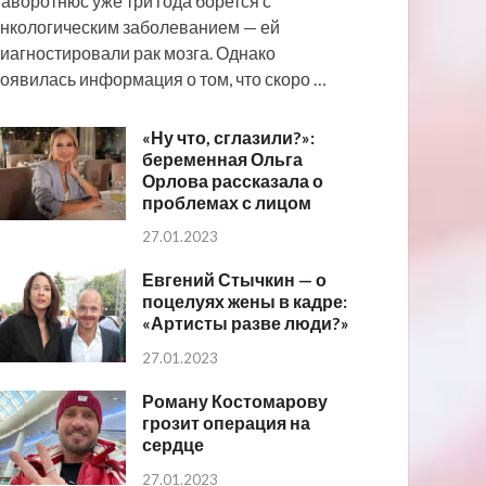
аворотнюс уже три года борется с
нкологическим заболеванием — ей
иагностировали рак мозга. Однако
оявилась информация о том, что скоро …
«Ну что, сглазили?»:
беременная Ольга
Орлова рассказала о
проблемах с лицом
27.01.2023
Евгений Стычкин — о
поцелуях жены в кадре:
«Артисты разве люди?»
27.01.2023
Роману Костомарову
грозит операция на
сердце
27.01.2023