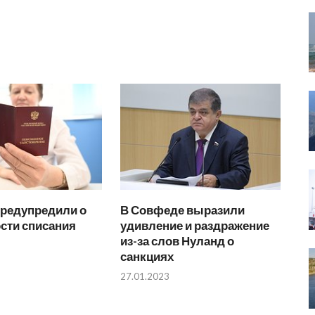
предупредили о
В Совфеде выразили
сти списания
удивление и раздражение
из-за слов Нуланд о
санкциях
27.01.2023