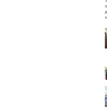
З
о
д
п