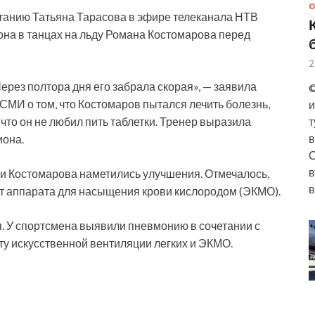
О
анию Татьяна Тарасова в эфире телеканала НТВ
она в танцах на льду Романа Костомарова перед
2
ерез полтора дня его забрала скорая», — заявила
©
МИ о том, что Костомаров пытался лечить болезнь,
и
 что он не любил пить таблетки. Тренер выразила
т
в
иона.
О
в
ии Костомарова наметились улучшения. Отмечалось,
в
от аппарата для насыщения крови кислородом (ЭКМО).
. У спортсмена выявили пневмонию в сочетании с
ту искусственной вентиляции легких и ЭКМО.