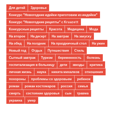
Для детей
Здоровье
Конкурс "Новогодние идейки приготовим из индейки"
Конкурс "Новогодние рецепты" с Kruazett
Конкурсные рецепты
Красота
Медицина
Мода
На второе
На десерт
На завтрак
На закуску
На обед
На полдник
На праздничный стол
На ужин
Новый год
Отдых
Путешествия
Стиль
Сытный завтрак
Туризм
беременность
болезнь
госпитализация в больницу
дети
звезды
критика
личная жизнь
наука
никита михалков
отношения
похороны
проблемы со здоровьем
ребенок
роман
роман костомаров
россия
семья
смерть
состояние здоровья
сын
травма
украина
умер