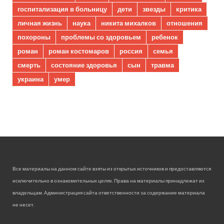
госпитализация в больницу
дети
звезды
критика
личная жизнь
наука
никита михалков
отношения
похороны
проблемы со здоровьем
ребенок
роман
роман костомаров
россия
семья
смерть
состояние здоровья
сын
травма
украина
умер
Все материалы на данном сайте взяты из открытых источников и предоставляются
исключительно в ознакомительных целях. Права на материалы принадлежат их
владельцам. Администрация сайта ответственности за содержание материала
не несет.