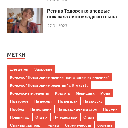
Регина Тодоренко впервые
показала лицо младшего сына
27.01.2023
МЕТКИ
Для детей
Здоровье
Конкурс "Новогодние идейки приготовим из индейки"
Конкурс "Новогодние рецепты" с Kruazett
Конкурсные рецепты
Красота
Медицина
Мода
На второе
На десерт
На завтрак
На закуску
На обед
На полдник
На праздничный стол
На ужин
Новый год
Отдых
Путешествия
Стиль
Сытный завтрак
Туризм
беременность
болезнь