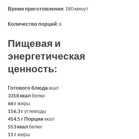
Время приготовления:
180 минут
Количество порций:
6
Пищевая и
энергетическая
ценность:
Готового блюда
ккал
3318 ккал
белки
66 г
жиры
156.3 г
углеводы
414.5 г
Порции
ккал
553 ккал
белки
11 г
жиры