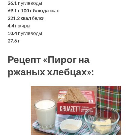
26.1 г
углеводы
69.1 г
100 г блюда
ккал
221.2 ккал
белки
4.4 г
жиры
10.4 г
углеводы
27.6 г
Рецепт «Пирог на
ржаных хлебцах»: