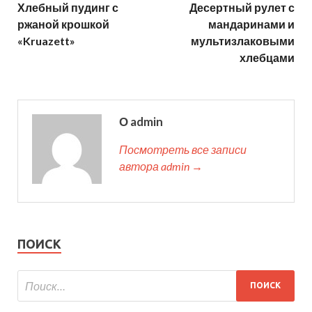
Хлебный пудинг с
Десертный рулет с
ржаной крошкой
мандаринами и
«Kruazett»
мультизлаковыми
хлебцами
О admin
Посмотреть все записи
автора admin →
ПОИСК