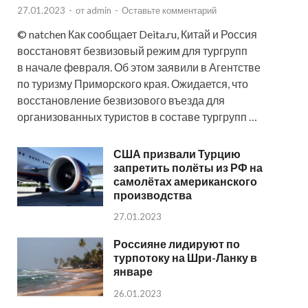
27.01.2023
-
от
admin
-
Оставьте комментарий
© natchen Как сообщает Deita.ru, Китай и Россия
восстановят безвизовый режим для тургрупп
в начале февраля. Об этом заявили в Агентстве
по туризму Приморского края. Ожидается, что
восстановление безвизового въезда для
организованных туристов в составе тургрупп …
США призвали Турцию
запретить полёты из РФ на
самолётах американского
производства
27.01.2023
Россияне лидируют по
турпотоку на Шри-Ланку в
январе
26.01.2023