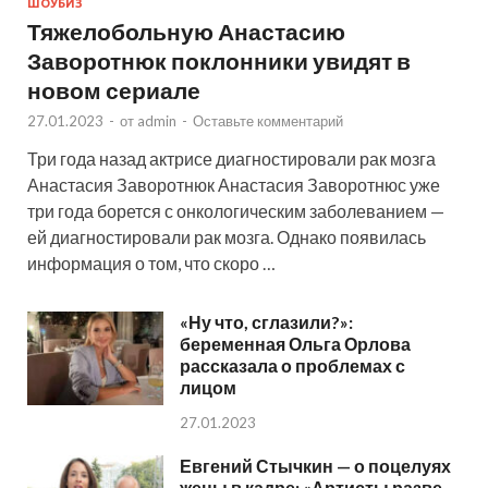
ШОУБИЗ
Тяжелобольную Анастасию
Заворотнюк поклонники увидят в
новом сериале
27.01.2023
-
от
admin
-
Оставьте комментарий
Три года назад актрисе диагностировали рак мозга
Анастасия Заворотнюк Анастасия Заворотнюс уже
три года борется с онкологическим заболеванием —
ей диагностировали рак мозга. Однако появилась
информация о том, что скоро …
«Ну что, сглазили?»:
беременная Ольга Орлова
рассказала о проблемах с
лицом
27.01.2023
Евгений Стычкин — о поцелуях
жены в кадре: «Артисты разве