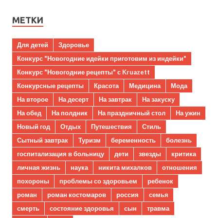
МЕТКИ
Для детей
Здоровье
Конкурс "Новогодние идейки приготовим из индейки"
Конкурс "Новогодние рецепты" с Kruazett
Конкурсные рецепты
Красота
Медицина
Мода
На второе
На десерт
На завтрак
На закуску
На обед
На полдник
На праздничный стол
На ужин
Новый год
Отдых
Путешествия
Стиль
Сытный завтрак
Туризм
беременность
болезнь
госпитализация в больницу
дети
звезды
критика
личная жизнь
наука
никита михалков
отношения
похороны
проблемы со здоровьем
ребенок
роман
роман костомаров
россия
семья
смерть
состояние здоровья
сын
травма