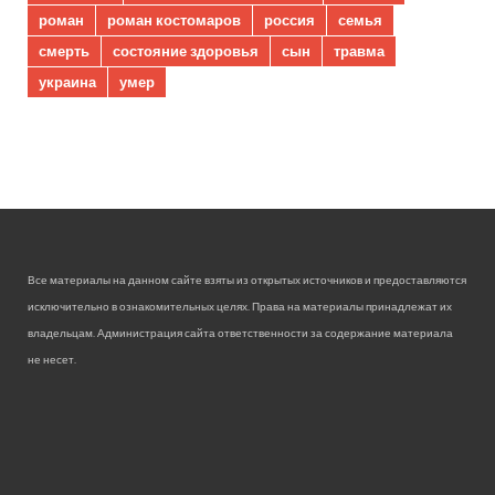
роман
роман костомаров
россия
семья
смерть
состояние здоровья
сын
травма
украина
умер
Все материалы на данном сайте взяты из открытых источников и предоставляются
исключительно в ознакомительных целях. Права на материалы принадлежат их
владельцам. Администрация сайта ответственности за содержание материала
не несет.