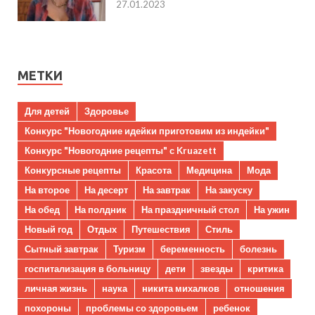
27.01.2023
МЕТКИ
Для детей
Здоровье
Конкурс "Новогодние идейки приготовим из индейки"
Конкурс "Новогодние рецепты" с Kruazett
Конкурсные рецепты
Красота
Медицина
Мода
На второе
На десерт
На завтрак
На закуску
На обед
На полдник
На праздничный стол
На ужин
Новый год
Отдых
Путешествия
Стиль
Сытный завтрак
Туризм
беременность
болезнь
госпитализация в больницу
дети
звезды
критика
личная жизнь
наука
никита михалков
отношения
похороны
проблемы со здоровьем
ребенок