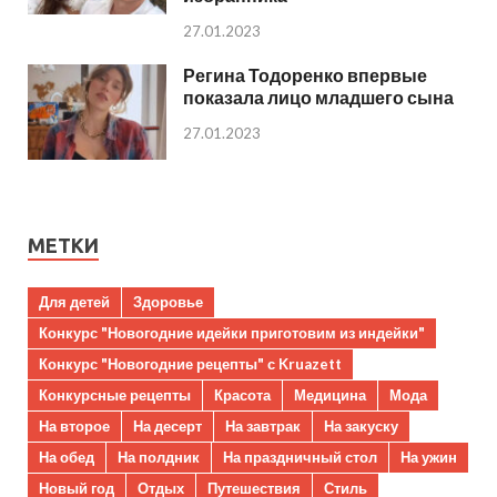
27.01.2023
Регина Тодоренко впервые
показала лицо младшего сына
27.01.2023
МЕТКИ
Для детей
Здоровье
Конкурс "Новогодние идейки приготовим из индейки"
Конкурс "Новогодние рецепты" с Kruazett
Конкурсные рецепты
Красота
Медицина
Мода
На второе
На десерт
На завтрак
На закуску
На обед
На полдник
На праздничный стол
На ужин
Новый год
Отдых
Путешествия
Стиль