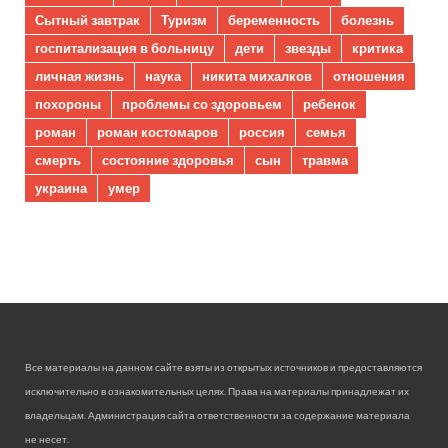
Сытный завтрак
Туризм
беременность
болезнь
госпитализация в больницу
дети
звезды
критика
личная жизнь
наука
никита михалков
отношения
похороны
проблемы со здоровьем
ребенок
роман
роман костомаров
россия
семья
смерть
состояние здоровья
сын
травма
украина
умер
Все материалы на данном сайте взяты из открытых источников и предоставляются
исключительно в ознакомительных целях. Права на материалы принадлежат их
владельцам. Администрация сайта ответственности за содержание материала
не несет.