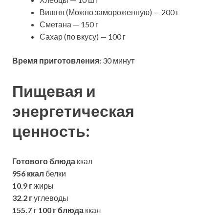
Вишня (Можно замороженную) — 200 г
Сметана — 150 г
Сахар (по вкусу) — 100 г
Время приготовления:
30 минут
Пищевая и
энергетическая
ценность:
Готового блюда
ккал
956 ккал
белки
10.9 г
жиры
32.2 г
углеводы
155.7 г
100 г блюда
ккал