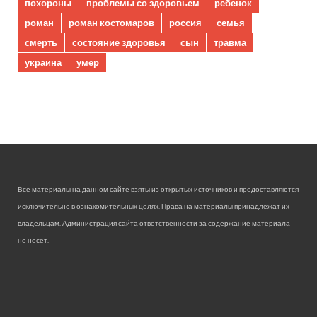
похороны
проблемы со здоровьем
ребенок
роман
роман костомаров
россия
семья
смерть
состояние здоровья
сын
травма
украина
умер
Все материалы на данном сайте взяты из открытых источников и предоставляются
исключительно в ознакомительных целях. Права на материалы принадлежат их
владельцам. Администрация сайта ответственности за содержание материала
не несет.