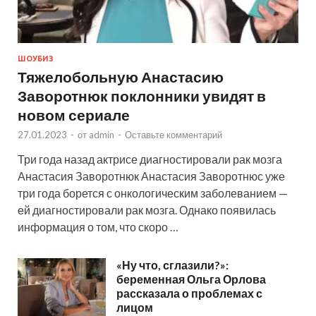
ШОУБИЗ
Тяжелобольную Анастасию
Заворотнюк поклонники увидят в
новом сериале
27.01.2023
-
от
admin
-
Оставьте комментарий
Три года назад актрисе диагностировали рак мозга
Анастасия Заворотнюк Анастасия Заворотнюс уже
три года борется с онкологическим заболеванием —
ей диагностировали рак мозга. Однако появилась
информация о том, что скоро …
«Ну что, сглазили?»:
беременная Ольга Орлова
рассказала о проблемах с
лицом