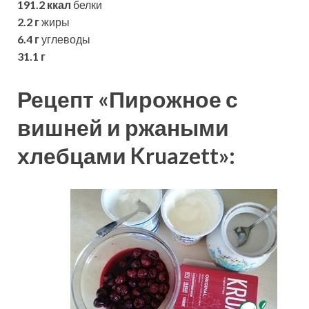
191.2 ккал
белки
2.2 г
жиры
6.4 г
углеводы
31.1 г
Рецепт «Пирожное с
вишней и ржаными
хлебцами Kruazett»: