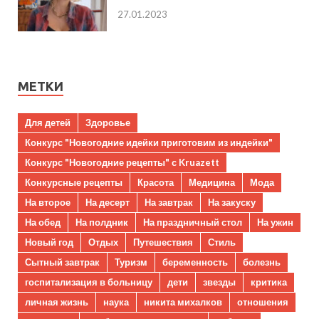
27.01.2023
МЕТКИ
Для детей
Здоровье
Конкурс "Новогодние идейки приготовим из индейки"
Конкурс "Новогодние рецепты" с Kruazett
Конкурсные рецепты
Красота
Медицина
Мода
На второе
На десерт
На завтрак
На закуску
На обед
На полдник
На праздничный стол
На ужин
Новый год
Отдых
Путешествия
Стиль
Сытный завтрак
Туризм
беременность
болезнь
госпитализация в больницу
дети
звезды
критика
личная жизнь
наука
никита михалков
отношения