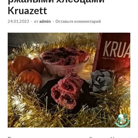
Kruazett
24.01.2023
-
от
admin
-
Оставьте комментарий