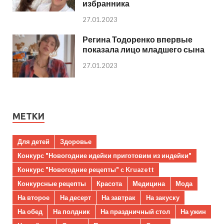
избранника
27.01.2023
Регина Тодоренко впервые
показала лицо младшего сына
27.01.2023
МЕТКИ
Для детей
Здоровье
Конкурс "Новогодние идейки приготовим из индейки"
Конкурс "Новогодние рецепты" с Kruazett
Конкурсные рецепты
Красота
Медицина
Мода
На второе
На десерт
На завтрак
На закуску
На обед
На полдник
На праздничный стол
На ужин