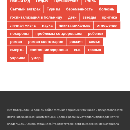
Новый год
Отдых
Путешествия
Стиль
Сытный завтрак
Туризм
беременность
болезнь
госпитализация в больницу
дети
звезды
критика
личная жизнь
наука
никита михалков
отношения
похороны
проблемы со здоровьем
ребенок
роман
роман костомаров
россия
семья
смерть
состояние здоровья
сын
травма
украина
умер
Все материалы на данном сайте взяты из открытых источников и предоставляются
исключительно в ознакомительных целях. Права на материалы принадлежат их
владельцам. Администрация сайта ответственности за содержание материала