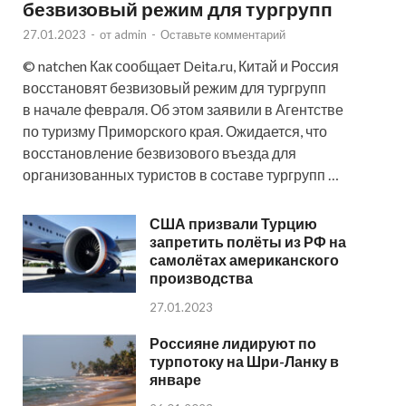
безвизовый режим для тургрупп
27.01.2023
-
от
admin
-
Оставьте комментарий
© natchen Как сообщает Deita.ru, Китай и Россия
восстановят безвизовый режим для тургрупп
в начале февраля. Об этом заявили в Агентстве
по туризму Приморского края. Ожидается, что
восстановление безвизового въезда для
организованных туристов в составе тургрупп …
США призвали Турцию
запретить полёты из РФ на
самолётах американского
производства
27.01.2023
Россияне лидируют по
турпотоку на Шри-Ланку в
январе