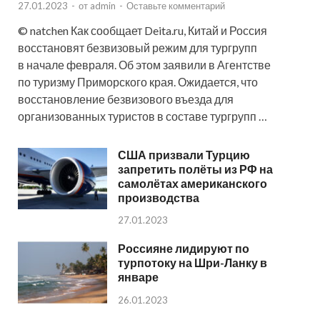
27.01.2023
-
от
admin
-
Оставьте комментарий
© natchen Как сообщает Deita.ru, Китай и Россия
восстановят безвизовый режим для тургрупп
в начале февраля. Об этом заявили в Агентстве
по туризму Приморского края. Ожидается, что
восстановление безвизового въезда для
организованных туристов в составе тургрупп …
США призвали Турцию
запретить полёты из РФ на
самолётах американского
производства
27.01.2023
Россияне лидируют по
турпотоку на Шри-Ланку в
январе
26.01.2023