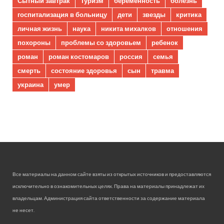
Сытный завтрак
Туризм
беременность
болезнь
госпитализация в больницу
дети
звезды
критика
личная жизнь
наука
никита михалков
отношения
похороны
проблемы со здоровьем
ребенок
роман
роман костомаров
россия
семья
смерть
состояние здоровья
сын
травма
украина
умер
Все материалы на данном сайте взяты из открытых источников и предоставляются
исключительно в ознакомительных целях. Права на материалы принадлежат их
владельцам. Администрация сайта ответственности за содержание материала
не несет.