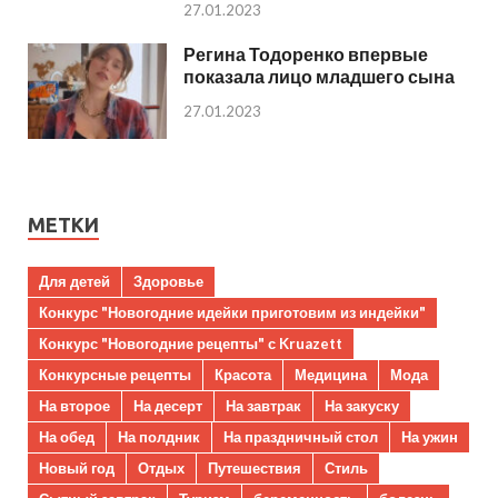
27.01.2023
Регина Тодоренко впервые
показала лицо младшего сына
27.01.2023
МЕТКИ
Для детей
Здоровье
Конкурс "Новогодние идейки приготовим из индейки"
Конкурс "Новогодние рецепты" с Kruazett
Конкурсные рецепты
Красота
Медицина
Мода
На второе
На десерт
На завтрак
На закуску
На обед
На полдник
На праздничный стол
На ужин
Новый год
Отдых
Путешествия
Стиль