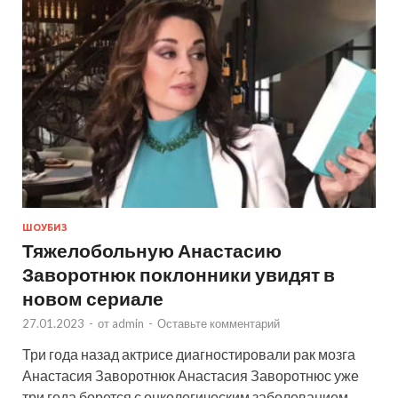
ШОУБИЗ
Тяжелобольную Анастасию
Заворотнюк поклонники увидят в
новом сериале
27.01.2023
-
от
admin
-
Оставьте комментарий
Три года назад актрисе диагностировали рак мозга
Анастасия Заворотнюк Анастасия Заворотнюс уже
три года борется с онкологическим заболеванием —