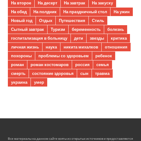
На второе
На десерт
На завтрак
На закуску
На обед
На полдник
На праздничный стол
На ужин
Новый год
Отдых
Путешествия
Стиль
Сытный завтрак
Туризм
беременность
болезнь
госпитализация в больницу
дети
звезды
критика
личная жизнь
наука
никита михалков
отношения
похороны
проблемы со здоровьем
ребенок
роман
роман костомаров
россия
семья
смерть
состояние здоровья
сын
травма
украина
умер
Все материалы на данном сайте взяты из открытых источников и предоставляются