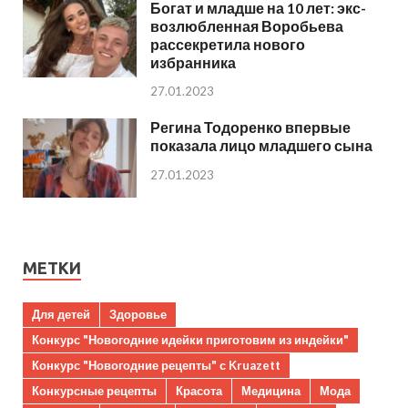
Богат и младше на 10 лет: экс-
возлюбленная Воробьева
рассекретила нового
избранника
27.01.2023
Регина Тодоренко впервые
показала лицо младшего сына
27.01.2023
МЕТКИ
Для детей
Здоровье
Конкурс "Новогодние идейки приготовим из индейки"
Конкурс "Новогодние рецепты" с Kruazett
Конкурсные рецепты
Красота
Медицина
Мода