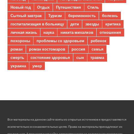
Новый год
Отдых
Путешествия
Стиль
Сытный завтрак
Туризм
беременность
болезнь
госпитализация в больницу
дети
звезды
критика
личная жизнь
наука
никита михалков
отношения
похороны
проблемы со здоровьем
ребенок
роман
роман костомаров
россия
семья
смерть
состояние здоровья
сын
травма
украина
умер
Все материалы на данном сайте взяты из открытых источников и предоставляются
исключительно в ознакомительных целях. Права на материалы принадлежат их
владельцам. Администрация сайта ответственности за содержание материала