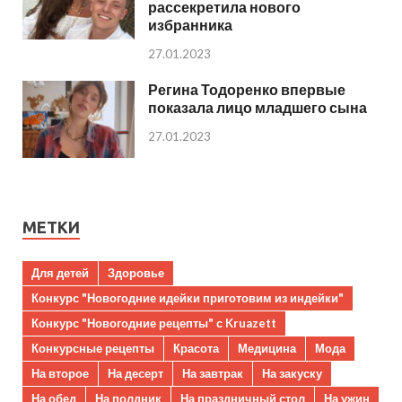
рассекретила нового
избранника
27.01.2023
Регина Тодоренко впервые
показала лицо младшего сына
27.01.2023
МЕТКИ
Для детей
Здоровье
Конкурс "Новогодние идейки приготовим из индейки"
Конкурс "Новогодние рецепты" с Kruazett
Конкурсные рецепты
Красота
Медицина
Мода
На второе
На десерт
На завтрак
На закуску
На обед
На полдник
На праздничный стол
На ужин