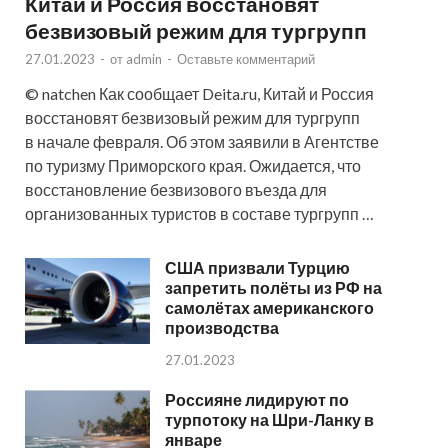
Китай и Россия восстановят
безвизовый режим для тургрупп
27.01.2023
-
от
admin
-
Оставьте комментарий
© natchen Как сообщает Deita.ru, Китай и Россия
восстановят безвизовый режим для тургрупп
в начале февраля. Об этом заявили в Агентстве
по туризму Приморского края. Ожидается, что
восстановление безвизового въезда для
организованных туристов в составе тургрупп …
США призвали Турцию
запретить полёты из РФ на
самолётах американского
производства
27.01.2023
Россияне лидируют по
турпотоку на Шри-Ланку в
январе