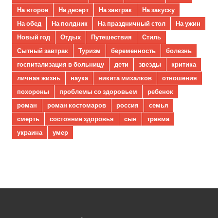
На второе
На десерт
На завтрак
На закуску
На обед
На полдник
На праздничный стол
На ужин
Новый год
Отдых
Путешествия
Стиль
Сытный завтрак
Туризм
беременность
болезнь
госпитализация в больницу
дети
звезды
критика
личная жизнь
наука
никита михалков
отношения
похороны
проблемы со здоровьем
ребенок
роман
роман костомаров
россия
семья
смерть
состояние здоровья
сын
травма
украина
умер