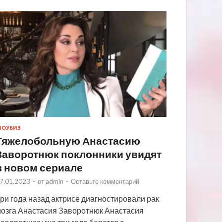
ОУБИЗ
Тяжелобольную Анастасию
Заворотнюк поклонники увидят
в новом сериале
7.01.2023
-
от
admin
-
Оставьте комментарий
ри года назад актрисе диагностировали рак
озга Анастасия Заворотнюк Анастасия