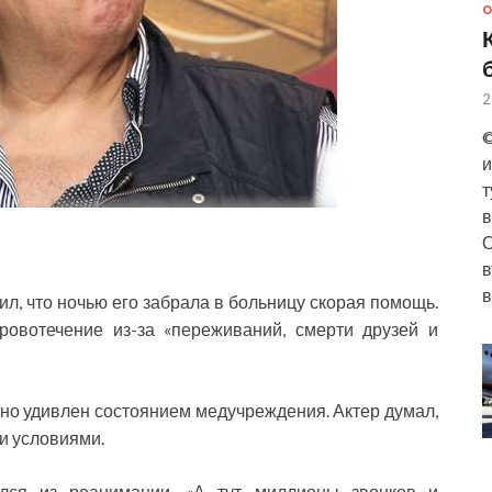
О
2
©
и
т
в
О
в
в
л, что ночью его забрала в больницу скорая помощь.
кровотечение из-за «переживаний, смерти друзей и
тно удивлен состоянием медучреждения. Актер думал,
ми условиями.
улся из реанимации. «А тут миллионы звонков и