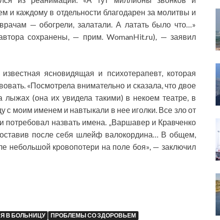
сем и каждому в отдельности благодарен за молитвы и
врачам — обогрели, залатали. А латать было что…»
автора сохранены, — прим. WomanHit.ru), — заявил
 известная ясновидящая и психотерапевт, которая
твовать. «Посмотрела внимательно и сказала, что двое
а лыжах (она их увидела такими) в некоем театре, в
у с моим именем и навтыкали в нее иголки. Все зло от
л и потребовал назвать имена. „Варшавер и Кравченко
, оставив после себя шлейф валокордина… В общем,
сле небольшой кровопотери на поле боя», — заключил
Я В БОЛЬНИЦУ
ПРОБЛЕМЫ СО ЗДОРОВЬЕМ