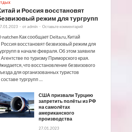
ТДЫХ
Китай и Россия восстановят
безвизовый режим для тургрупп
7.01.2023
-
от
admin
-
Оставьте комментарий
 natchen Как сообщает Deita.ru, Китай
 Россия восстановят безвизовый режим для
ургрупп в начале февраля. Об этом заявили
 Агентстве по туризму Приморского края.
жидается, что восстановление безвизового
ъезда для организованных туристов
 составе тургрупп …
США призвали Турцию
запретить полёты из РФ
на самолётах
американского
производства
27.01.2023