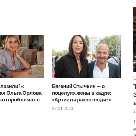
Ш
глазили?»:
Евгений Стычкин — о
ая Ольга Орлова
поцелуях жены в кадре:
а о проблемах с
«Артисты разве люди?»
27.01.2023
2
Т
м