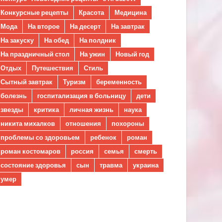
Конкурсные рецепты
Красота
Медицина
Мода
На второе
На десерт
На завтрак
На закуску
На обед
На полдник
На праздничный стол
На ужин
Новый год
Отдых
Путешествия
Стиль
Сытный завтрак
Туризм
беременность
болезнь
госпитализация в больницу
дети
звезды
критика
личная жизнь
наука
никита михалков
отношения
похороны
проблемы со здоровьем
ребенок
роман
роман костомаров
россия
семья
смерть
состояние здоровья
сын
травма
украина
умер