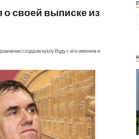
 о своей выписке из
равченко создали куклу Вуду с его именем и