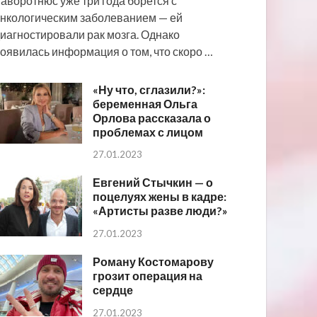
аворотнюс уже три года борется с
нкологическим заболеванием — ей
иагностировали рак мозга. Однако
оявилась информация о том, что скоро …
«Ну что, сглазили?»:
беременная Ольга
Орлова рассказала о
проблемах с лицом
27.01.2023
Евгений Стычкин — о
поцелуях жены в кадре:
«Артисты разве люди?»
27.01.2023
Роману Костомарову
грозит операция на
сердце
27.01.2023