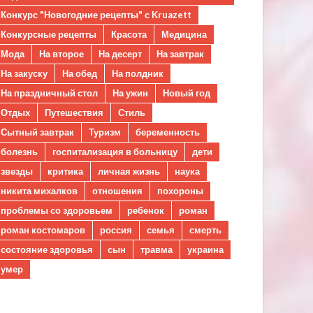
Конкурс "Новогодние рецепты" с Kruazett
Конкурсные рецепты
Красота
Медицина
Мода
На второе
На десерт
На завтрак
На закуску
На обед
На полдник
На праздничный стол
На ужин
Новый год
Отдых
Путешествия
Стиль
Сытный завтрак
Туризм
беременность
болезнь
госпитализация в больницу
дети
звезды
критика
личная жизнь
наука
никита михалков
отношения
похороны
проблемы со здоровьем
ребенок
роман
роман костомаров
россия
семья
смерть
состояние здоровья
сын
травма
украина
умер