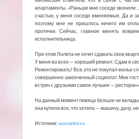
апартаменты. «Раньше мне соседи звонили: „
счастью, у меня соседи вменяемые. Да и за
поэтому мне не пришлось ничего им оплач
протечки. Сейчас, главное менять вовре
исполнительница.
При этом Лолита не хочет сдавать свои кварт
У меня во всех — хороший ремонт. Сдам я свою
Ремонтировать? Все, кто не покупал жилье сп
совершенно законченный социопат. Мне гости
встреч с друзьями самое лучшее — ресторан»
На данный момент певица больше не вкладыв
она купила все, что хотела — машину, дачу, н
Источник:
womanhit.ru