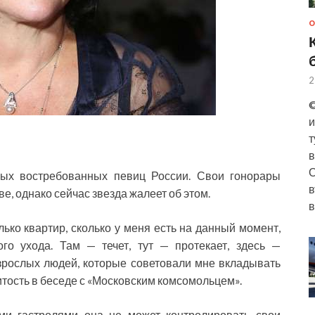
О
2
©
и
т
в
О
мых востребованных певиц России. Свои гонорары
в
е, однако сейчас звезда жалеет об этом.
в
ько квартир, сколько у меня есть на данный момент,
го ухода. Там — течет, тут — протекает, здесь —
зрослых людей, которые советовали мне вкладывать
итость в беседе с «Московским комсомольцем».
ыми гастролями она не может контролировать свои