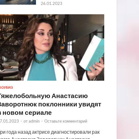
26.01.2023
ОУБИЗ
Тяжелобольную Анастасию
Заворотнюк поклонники увидят
в новом сериале
7.01.2023
-
от
admin
-
Оставьте комментарий
ри года назад актрисе диагностировали рак