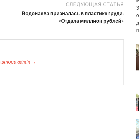
м
СЛЕДУЮЩАЯ СТАТЬЯ
З
Водонаева призналась в пластике груди:
о
«Отдала миллион рублей»
д
п
автора admin →