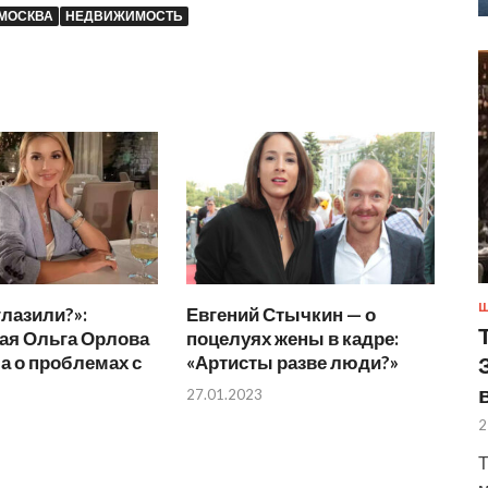
МОСКВА
НЕДВИЖИМОСТЬ
Ш
глазили?»:
Евгений Стычкин — о
ая Ольга Орлова
поцелуях жены в кадре:
а о проблемах с
«Артисты разве люди?»
27.01.2023
2
Т