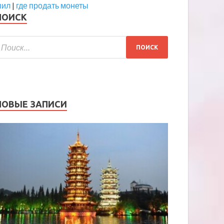
пил
|
где продать монеты
ПОИСК
НОВЫЕ ЗАПИСИ