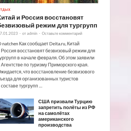
ТДЫХ
Китай и Россия восстановят
безвизовый режим для тургрупп
7.01.2023
-
от
admin
-
Оставьте комментарий
 natchen Как сообщает Deita.ru, Китай
 Россия восстановят безвизовый режим для
ургрупп в начале февраля. Об этом заявили
 Агентстве по туризму Приморского края.
жидается, что восстановление безвизового
ъезда для организованных туристов
 составе тургрупп …
США призвали Турцию
запретить полёты из РФ
на самолётах
американского
производства