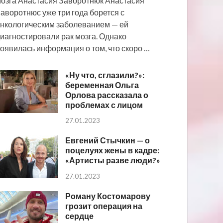
озга Анастасия Заворотнюк Анастасия
аворотнюс уже три года борется с
нкологическим заболеванием — ей
иагностировали рак мозга. Однако
оявилась информация о том, что скоро …
«Ну что, сглазили?»:
беременная Ольга
Орлова рассказала о
проблемах с лицом
27.01.2023
Евгений Стычкин — о
поцелуях жены в кадре:
«Артисты разве люди?»
27.01.2023
Роману Костомарову
грозит операция на
сердце