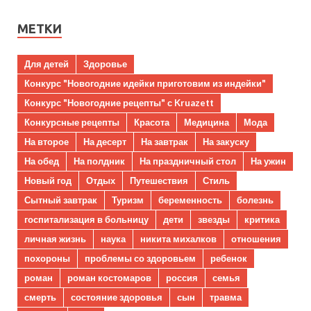
МЕТКИ
Для детей
Здоровье
Конкурс "Новогодние идейки приготовим из индейки"
Конкурс "Новогодние рецепты" с Kruazett
Конкурсные рецепты
Красота
Медицина
Мода
На второе
На десерт
На завтрак
На закуску
На обед
На полдник
На праздничный стол
На ужин
Новый год
Отдых
Путешествия
Стиль
Сытный завтрак
Туризм
беременность
болезнь
госпитализация в больницу
дети
звезды
критика
личная жизнь
наука
никита михалков
отношения
похороны
проблемы со здоровьем
ребенок
роман
роман костомаров
россия
семья
смерть
состояние здоровья
сын
травма