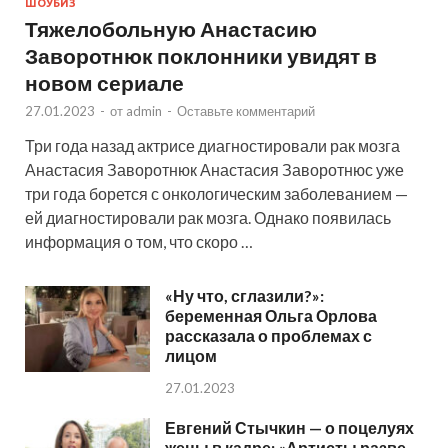
ШОУБИЗ
Тяжелобольную Анастасию
Заворотнюк поклонники увидят в
новом сериале
27.01.2023
-
от
admin
-
Оставьте комментарий
Три года назад актрисе диагностировали рак мозга
Анастасия Заворотнюк Анастасия Заворотнюс уже
три года борется с онкологическим заболеванием —
ей диагностировали рак мозга. Однако появилась
информация о том, что скоро …
«Ну что, сглазили?»:
беременная Ольга Орлова
рассказала о проблемах с
лицом
27.01.2023
Евгений Стычкин — о поцелуях
жены в кадре: «Артисты разве