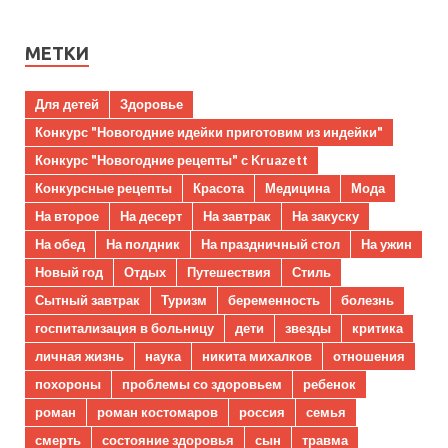
МЕТКИ
Для детей
Здоровье
Конкурс "Новогодние идейки приготовим из индейки"
Конкурс "Новогодние рецепты" с Kruazett
Конкурсные рецепты
Красота
Медицина
Мода
На второе
На десерт
На завтрак
На закуску
На обед
На полдник
На праздничный стол
На ужин
Новый год
Отдых
Путешествия
Стиль
Сытный завтрак
Туризм
беременность
болезнь
госпитализация в больницу
дети
звезды
критика
личная жизнь
наука
никита михалков
отношения
похороны
проблемы со здоровьем
ребенок
роман
роман костомаров
россия
семья
смерть
состояние здоровья
сын
травма