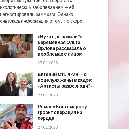
аворотнюс уже три года борется с
нкологическим заболеванием — ей
иагностировали рак мозга. Однако
оявилась информация о том, что скоро …
«Ну что, сглазили?»:
беременная Ольга
Орлова рассказала о
проблемах с лицом
27.01.2023
Евгений Стычкин — о
поцелуях жены в кадре:
«Артисты разве люди?»
27.01.2023
Роману Костомарову
грозит операция на
сердце
27.01.2023