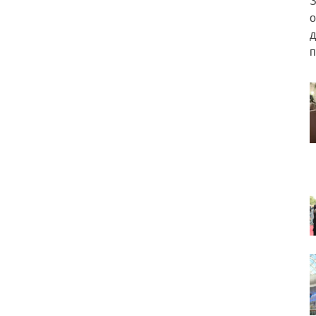
З
о
д
п