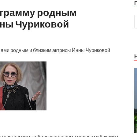
еграмму родным
нны Чуриковой
иями родным и близким актрисы Инны Чуриковой
 телеграмму с соболезнованиями родным и близким