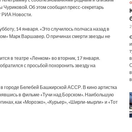
О
 Чуриковой. Об этом сообщил пресс-секретарь
т РИА Новости.
2
бботу, 14 января. «Это случилось полчаса назад в
ком» Марк Варшавер. О причинах смерти звезды не
©
и
т
ся в театре «Ленком» во вторник, 17 января.
в
О
 обратился с просьбой похоронить звезду на
в
в
 в городе Белебей Башкирской АССР. В кино артистка
 снявшись в фильме «Тучи над Борском». Наибольшую
ртинах, как «Морозко», «Курьер», «Ширли-мырли» и «Тот