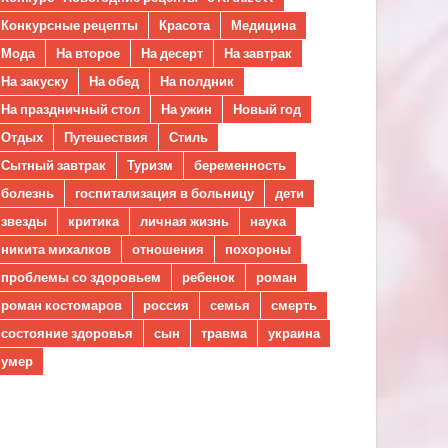
Конкурсные рецепты
Красота
Медицина
Мода
На второе
На десерт
На завтрак
На закуску
На обед
На полдник
На праздничный стол
На ужин
Новый год
Отдых
Путешествия
Стиль
Сытный завтрак
Туризм
беременность
болезнь
госпитализация в больницу
дети
звезды
критика
личная жизнь
наука
никита михалков
отношения
похороны
проблемы со здоровьем
ребенок
роман
роман костомаров
россия
семья
смерть
состояние здоровья
сын
травма
украина
умер