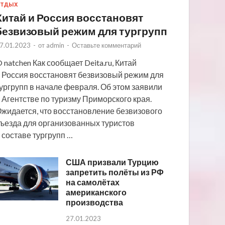
ТДЫХ
Китай и Россия восстановят
безвизовый режим для тургрупп
7.01.2023
-
от
admin
-
Оставьте комментарий
 natchen Как сообщает Deita.ru, Китай
 Россия восстановят безвизовый режим для
ургрупп в начале февраля. Об этом заявили
 Агентстве по туризму Приморского края.
жидается, что восстановление безвизового
ъезда для организованных туристов
 составе тургрупп …
США призвали Турцию
запретить полёты из РФ
на самолётах
американского
производства
27.01.2023