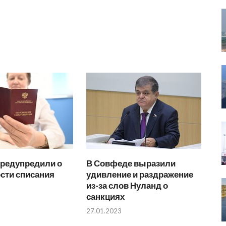
предупредили о
В Совфеде выразили
сти списания
удивление и раздражение
из-за слов Нуланд о
санкциях
27.01.2023