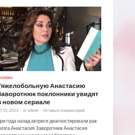
ОУБИЗ
Тяжелобольную Анастасию
Заворотнюк поклонники увидят
в новом сериале
7.01.2023
-
от
admin
-
Оставьте комментарий
ри года назад актрисе диагностировали рак
озга Анастасия Заворотнюк Анастасия