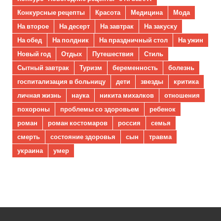
Конкурсные рецепты
Красота
Медицина
Мода
На второе
На десерт
На завтрак
На закуску
На обед
На полдник
На праздничный стол
На ужин
Новый год
Отдых
Путешествия
Стиль
Сытный завтрак
Туризм
беременность
болезнь
госпитализация в больницу
дети
звезды
критика
личная жизнь
наука
никита михалков
отношения
похороны
проблемы со здоровьем
ребенок
роман
роман костомаров
россия
семья
смерть
состояние здоровья
сын
травма
украина
умер