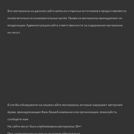
Все материалы на данном сайте взяты из открытых источников и предоставляются
исключительно в ознакомительных целях. Права на материалы принадлежат их
владельцам. Администрация сайта ответственности за содержание материала
не несет.
Если Вы обнаружили на нашем сайте материалы, которые нарушают авторские
права, принадлежащие Вам, Вашей компании или организации, пожалуйста,
сообщите нам.
На сайте могут быть опубликованы материалы 18+!
При цитировании ссылка на источник обязательна.