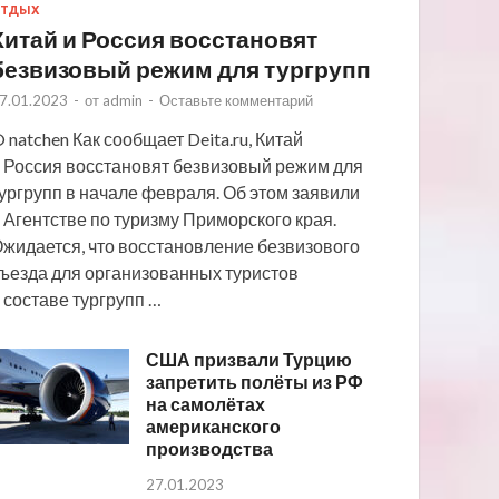
ТДЫХ
Китай и Россия восстановят
безвизовый режим для тургрупп
7.01.2023
-
от
admin
-
Оставьте комментарий
 natchen Как сообщает Deita.ru, Китай
 Россия восстановят безвизовый режим для
ургрупп в начале февраля. Об этом заявили
 Агентстве по туризму Приморского края.
жидается, что восстановление безвизового
ъезда для организованных туристов
 составе тургрупп …
США призвали Турцию
запретить полёты из РФ
на самолётах
американского
производства
27.01.2023