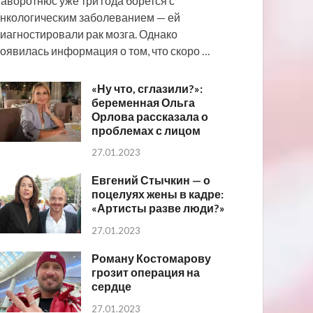
аворотнюс уже три года борется с
нкологическим заболеванием — ей
иагностировали рак мозга. Однако
оявилась информация о том, что скоро …
«Ну что, сглазили?»:
беременная Ольга
Орлова рассказала о
проблемах с лицом
27.01.2023
Евгений Стычкин — о
поцелуях жены в кадре:
«Артисты разве люди?»
27.01.2023
Роману Костомарову
грозит операция на
сердце
27.01.2023