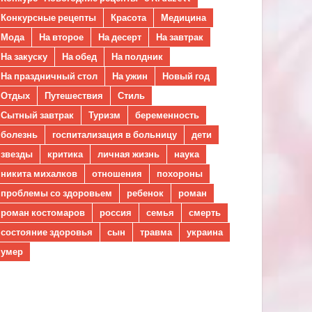
Конкурсные рецепты
Красота
Медицина
Мода
На второе
На десерт
На завтрак
На закуску
На обед
На полдник
На праздничный стол
На ужин
Новый год
Отдых
Путешествия
Стиль
Сытный завтрак
Туризм
беременность
болезнь
госпитализация в больницу
дети
звезды
критика
личная жизнь
наука
никита михалков
отношения
похороны
проблемы со здоровьем
ребенок
роман
роман костомаров
россия
семья
смерть
состояние здоровья
сын
травма
украина
умер