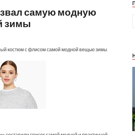
азвал самую модную
й зимы
вный костюм с флисом самой модной вещью зимы
ans составили список самой модной и практичной