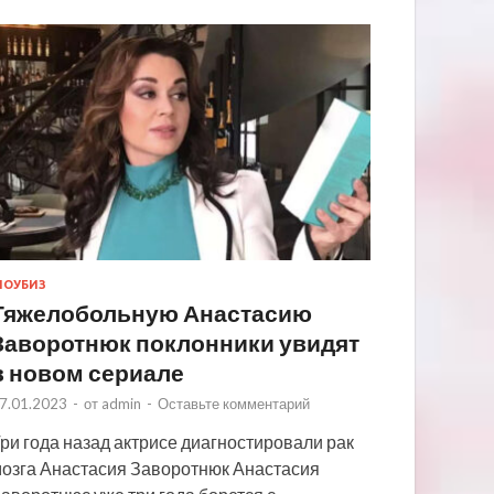
ОУБИЗ
Тяжелобольную Анастасию
Заворотнюк поклонники увидят
в новом сериале
7.01.2023
-
от
admin
-
Оставьте комментарий
ри года назад актрисе диагностировали рак
озга Анастасия Заворотнюк Анастасия