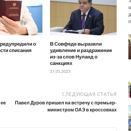
З
о
д
п
предупредили о
В Совфеде выразили
сти списания
удивление и раздражение
из-за слов Нуланд о
санкциях
27.01.2023
СЛЕДУЮЩАЯ СТАТЬЯ
 ее
Павел Дуров пришел на встречу с премьер-
министром ОАЭ в кроссовках