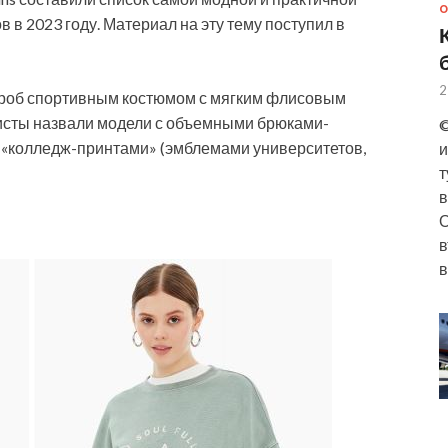
О
 в 2023 году. Материал на эту тему поступил в
2
дероб спортивным костюмом с мягким флисовым
исты назвали модели с объемными брюками-
©
с «колледж-принтами» (эмблемами университетов,
и
т
в
О
в
в