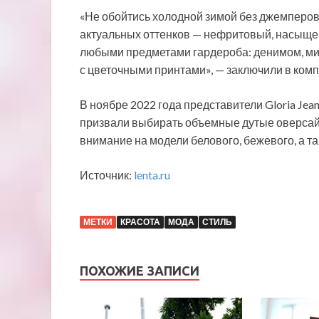
«Не обойтись холодной зимой без джемперов
актуальных оттенков — нефритовый, насыще
любыми предметами гардероба: денимом, ми
с цветочными принтами», — заключили в комп
В ноябре 2022 года представители Gloria Je
призвали выбирать объемные дутые оверсайз
внимание на модели белового, бежевого, а та
Источник:
lenta.ru
МЕТКИ
КРАСОТА
МОДА
СТИЛЬ
ПОХОЖИЕ ЗАПИСИ