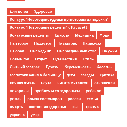
Для детей
Здоровье
Конкурс "Новогодние идейки приготовим из индейки"
Конкурс "Новогодние рецепты" с Kruazett
Конкурсные рецепты
Красота
Медицина
Мода
На второе
На десерт
На завтрак
На закуску
На обед
На полдник
На праздничный стол
На ужин
Новый год
Отдых
Путешествия
Стиль
Сытный завтрак
Туризм
беременность
болезнь
госпитализация в больницу
дети
звезды
критика
личная жизнь
наука
никита михалков
отношения
похороны
проблемы со здоровьем
ребенок
роман
роман костомаров
россия
семья
смерть
состояние здоровья
сын
травма
украина
умер