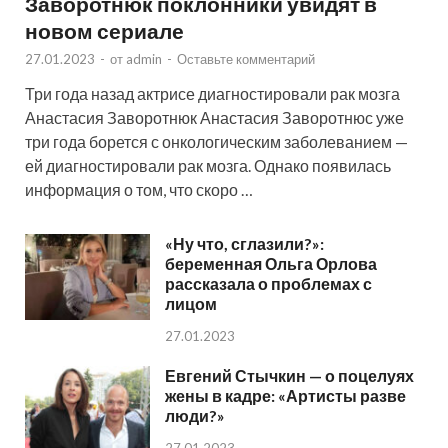
Заворотнюк поклонники увидят в
новом сериале
27.01.2023
-
от
admin
-
Оставьте комментарий
Три года назад актрисе диагностировали рак мозга
Анастасия Заворотнюк Анастасия Заворотнюс уже
три года борется с онкологическим заболеванием —
ей диагностировали рак мозга. Однако появилась
информация о том, что скоро …
«Ну что, сглазили?»:
беременная Ольга Орлова
рассказала о проблемах с
лицом
27.01.2023
Евгений Стычкин — о поцелуях
жены в кадре: «Артисты разве
люди?»
27.01.2023