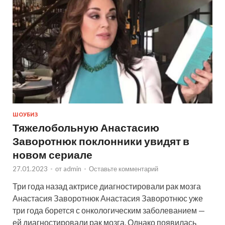
ШОУБИЗ
Тяжелобольную Анастасию
Заворотнюк поклонники увидят в
новом сериале
27.01.2023
-
от
admin
-
Оставьте комментарий
Три года назад актрисе диагностировали рак мозга
Анастасия Заворотнюк Анастасия Заворотнюс уже
три года борется с онкологическим заболеванием —
ей диагностировали рак мозга. Однако появилась