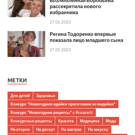
возлюбленная Воробьева
рассекретила нового
избранника
27.01.2023
Регина Тодоренко впервые
показала лицо младшего сына
27.01.2023
МЕТКИ
Для детей
Здоровье
Конкурс "Новогодние идейки приготовим из индейки"
Конкурс "Новогодние рецепты" с Kruazett
Конкурсные рецепты
Красота
Медицина
Мода
На второе
На десерт
На завтрак
На закуску