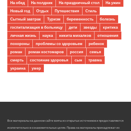
На обед
На полдник
На праздничный стол
На ужин
Новый год
Отдых
Путешествия
Стиль
Сытный завтрак
Туризм
беременность
болезнь
госпитализация в больницу
дети
звезды
критика
личная жизнь
наука
никита михалков
отношения
похороны
проблемы со здоровьем
ребенок
роман
роман костомаров
россия
семья
смерть
состояние здоровья
сын
травма
украина
умер
Все материалы на данном сайте взяты из открытых источников и предоставляются
исключительно в ознакомительных целях. Права на материалы принадлежат их