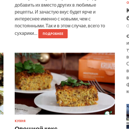
О
добавить их вместо других в любимые
рецепты. И зачастую вкус будет ярче и
интереснее именно с новыми, чем с
постоянными. Так и в этом случае, всего то
О
сухарики…
ПОДРОБНЕЕ
©
и
т
в
О
в
в
ф
к
КУХНЯ
Овощной кекс