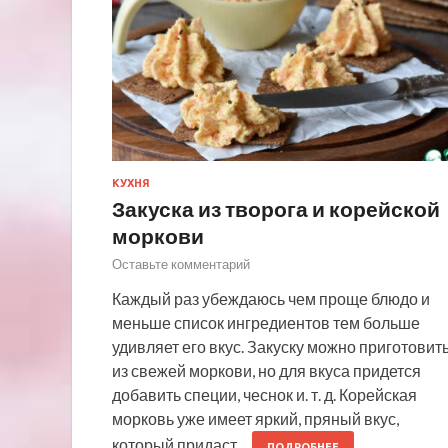
КУХНЯ
Закуска из творога и корейской
моркови
Оставьте комментарий
Каждый раз убеждаюсь чем проще блюдо и
меньше список ингредиентов тем больше
удивляет его вкус. Закуску можно приготовит
из свежей моркови, но для вкуса придется
добавить специи, чеснок и. т. д. Корейская
морковь уже имеет яркий, пряный вкус,
который придаст…
ПОДРОБНЕЕ