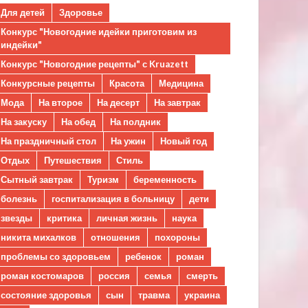
Для детей
Здоровье
Конкурс "Новогодние идейки приготовим из
индейки"
Конкурс "Новогодние рецепты" с Kruazett
Конкурсные рецепты
Красота
Медицина
Мода
На второе
На десерт
На завтрак
На закуску
На обед
На полдник
На праздничный стол
На ужин
Новый год
Отдых
Путешествия
Стиль
Сытный завтрак
Туризм
беременность
болезнь
госпитализация в больницу
дети
звезды
критика
личная жизнь
наука
никита михалков
отношения
похороны
проблемы со здоровьем
ребенок
роман
роман костомаров
россия
семья
смерть
состояние здоровья
сын
травма
украина