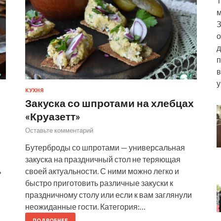
Т
м
З
о
д
п
в
у
КУХНЯ
Закуска со шпротами на хлебцах
«Круазетт»
Оставьте комментарий
Бутерброды со шпротами — универсальная
закуска на праздничный стол не теряющая
ь
своей актуальности. С ними можно легко и
быстро приготовить различные закуски к
праздничному столу или если к вам заглянули
неожиданные гости. Категория:…
ПОДРОБНЕЕ