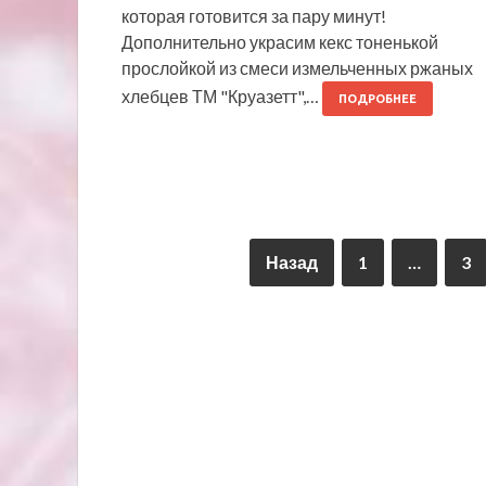
которая готовится за пару минут!
Дополнительно украсим кекс тоненькой
прослойкой из смеси измельченных ржаных
хлебцев ТМ "Круазетт",…
ПОДРОБНЕЕ
Назад
1
…
3