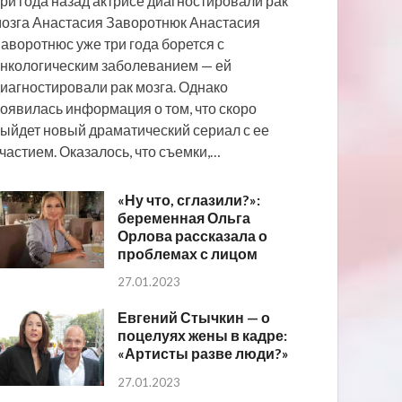
ри года назад актрисе диагностировали рак
озга Анастасия Заворотнюк Анастасия
аворотнюс уже три года борется с
нкологическим заболеванием — ей
иагностировали рак мозга. Однако
оявилась информация о том, что скоро
ыйдет новый драматический сериал с ее
частием. Оказалось, что съемки,…
«Ну что, сглазили?»:
беременная Ольга
Орлова рассказала о
проблемах с лицом
27.01.2023
Евгений Стычкин — о
поцелуях жены в кадре:
«Артисты разве люди?»
27.01.2023