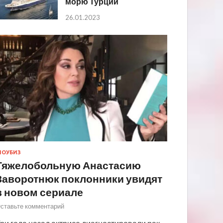
морю Турции
26.01.2023
ОУБИЗ
Тяжелобольную Анастасию
Заворотнюк поклонники увидят
в новом сериале
ставьте комментарий