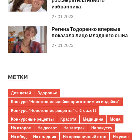
рассекретила нового
избранника
27.01.2023
Регина Тодоренко впервые
показала лицо младшего сына
27.01.2023
МЕТКИ
Для детей
Здоровье
Конкурс "Новогодние идейки приготовим из индейки"
Конкурс "Новогодние рецепты" с Kruazett
Конкурсные рецепты
Красота
Медицина
Мода
На второе
На десерт
На завтрак
На закуску
На обед
На полдник
На праздничный стол
На ужин