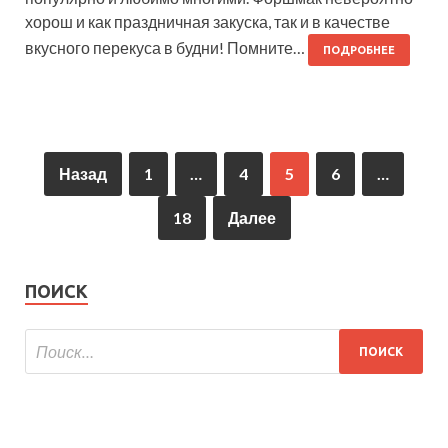
хорош и как праздничная закуска, так и в качестве
вкусного перекуса в будни! Помните…
ПОДРОБНЕЕ
Назад
1
…
4
5
6
…
18
Далее
ПОИСК