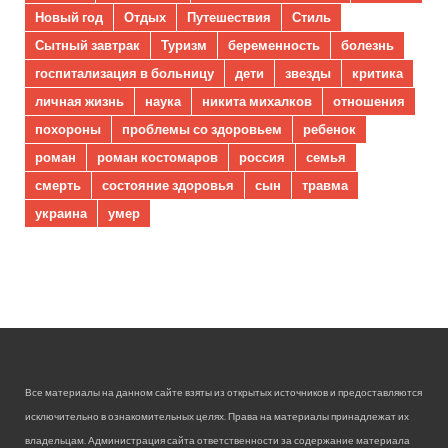
Новый год
Отдых
Путешествия
Стиль
Сытный завтрак
Туризм
беременность
болезнь
госпитализация в больницу
дети
звезды
критика
личная жизнь
наука
никита михалков
отношения
похороны
проблемы со здоровьем
ребенок
роман
роман костомаров
россия
семья
смерть
состояние здоровья
сын
травма
украина
умер
Все материалы на данном сайте взяты из открытых источников и предоставляются
исключительно в ознакомительных целях. Права на материалы принадлежат их
владельцам. Администрация сайта ответственности за содержание материала