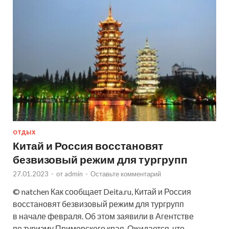
ОТДЫХ
Китай и Россия восстановят
безвизовый режим для тургрупп
27.01.2023
-
от
admin
-
Оставьте комментарий
© natchen Как сообщает Deita.ru, Китай и Россия
восстановят безвизовый режим для тургрупп
в начале февраля. Об этом заявили в Агентстве
по туризму Приморского края. Ожидается, что