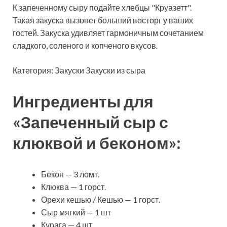
К запеченному сыру подайте хлебцы "Круазетт".
Такая закуска вызовет больший восторг у ваших
гостей. Закуска удивляет гармоничным сочетанием
сладкого, соленого и
копченого вкусов.
Категория: Закуски Закуски из сыра
Ингредиенты для
«Запеченный сыр с
клюквой и беконом»:
Бекон — 3 ломт.
Клюква — 1 горст.
Орехи кешью / Кешью — 1 горст.
Сыр мягкий — 1 шт
Курага — 4 шт