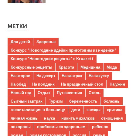
МЕТКИ
Для детей
Здоровье
Конкурс "Новогодние идейки приготовим из индейки"
Конкурс "Новогодние рецепты" с Kruazett
Конкурсные рецепты
Красота
Медицина
Мода
На второе
На десерт
На завтрак
На закуску
На обед
На полдник
На праздничный стол
На ужин
Новый год
Отдых
Путешествия
Стиль
Сытный завтрак
Туризм
беременность
болезнь
госпитализация в больницу
дети
звезды
критика
личная жизнь
наука
никита михалков
отношения
похороны
проблемы со здоровьем
ребенок
роман
роман костомаров
россия
семья