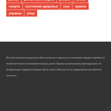
смерть
состояние здоровья
сын
травма
украина
умер
Все материалы на данном сайте взяты из открытых источников и предоставляются
исключительно в ознакомительных целях. Права на материалы принадлежат их
владельцам. Администрация сайта ответственности за содержание материала
не несет.