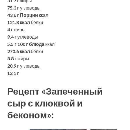
31.7 г
жиры
75.3 г
углеводы
43.6 г
Порции
ккал
121.8 ккал
белки
4 г
жиры
9.4 г
углеводы
5.5 г
100 г блюда
ккал
270.6 ккал
белки
8.8 г
жиры
20.9 г
углеводы
12.1 г
Рецепт «Запеченный
сыр с клюквой и
беконом»: