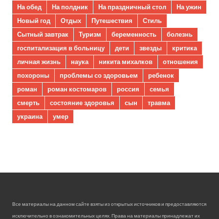
На обед
На полдник
На праздничный стол
На ужин
Новый год
Отдых
Путешествия
Стиль
Сытный завтрак
Туризм
беременность
болезнь
госпитализация в больницу
дети
звезды
критика
личная жизнь
наука
никита михалков
отношения
похороны
проблемы со здоровьем
ребенок
роман
роман костомаров
россия
семья
смерть
состояние здоровья
сын
травма
украина
умер
Все материалы на данном сайте взяты из открытых источников и предоставляются
исключительно в ознакомительных целях. Права на материалы принадлежат их