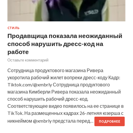
СТИЛЬ
Продавщица показала неожиданный
способ нарушить дресс-код на
работе
Оставьте комментарий
Сотрудница продуктового магазина Ривера
укоротила рабочий жилет вопреки дресс-коду Кадр:
Tiktok.com/@xmbrly Сотрудница продуктового
магазина Кимберли Ривера показала неожиданный
способ нарушить рабочий дресс-код.
Соответствующее видео появилось на ее странице в
TikTok. На размещенных кадрах 26-летняя юзерша с
никнеймом @xmbrly предстала перед…
ПОДРОБНЕЕ