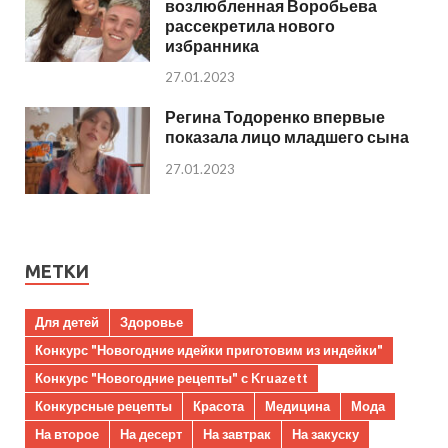
возлюбленная Воробьева
рассекретила нового
избранника
27.01.2023
Регина Тодоренко впервые
показала лицо младшего сына
27.01.2023
МЕТКИ
Для детей
Здоровье
Конкурс "Новогодние идейки приготовим из индейки"
Конкурс "Новогодние рецепты" с Kruazett
Конкурсные рецепты
Красота
Медицина
Мода
На второе
На десерт
На завтрак
На закуску