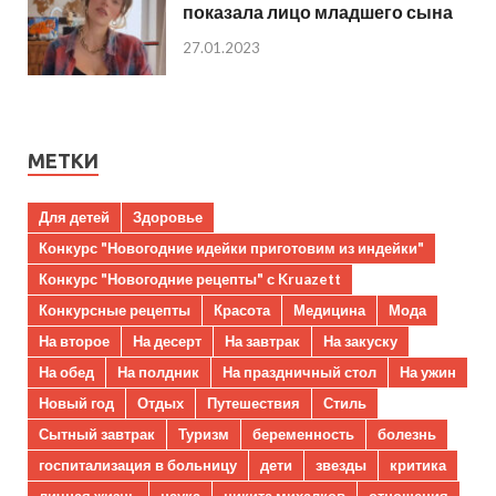
показала лицо младшего сына
27.01.2023
МЕТКИ
Для детей
Здоровье
Конкурс "Новогодние идейки приготовим из индейки"
Конкурс "Новогодние рецепты" с Kruazett
Конкурсные рецепты
Красота
Медицина
Мода
На второе
На десерт
На завтрак
На закуску
На обед
На полдник
На праздничный стол
На ужин
Новый год
Отдых
Путешествия
Стиль
Сытный завтрак
Туризм
беременность
болезнь
госпитализация в больницу
дети
звезды
критика
личная жизнь
наука
никита михалков
отношения