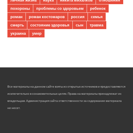
похороны
проблемы со здоровьем
ребенок
роман
роман костомаров
россия
семья
смерть
состояние здоровья
сын
травма
украина
умер
Все материалы на данном сайте взяты из открытых источников и предоставляются
исключительно в ознакомительных целях. Права на материалы принадлежат их
владельцам. Администрация сайта ответственности за содержание материала
не несет.