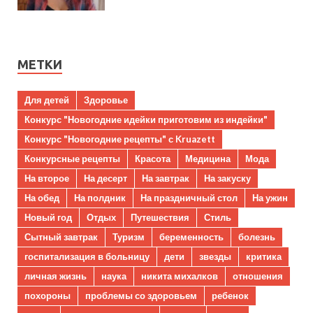
МЕТКИ
Для детей
Здоровье
Конкурс "Новогодние идейки приготовим из индейки"
Конкурс "Новогодние рецепты" с Kruazett
Конкурсные рецепты
Красота
Медицина
Мода
На второе
На десерт
На завтрак
На закуску
На обед
На полдник
На праздничный стол
На ужин
Новый год
Отдых
Путешествия
Стиль
Сытный завтрак
Туризм
беременность
болезнь
госпитализация в больницу
дети
звезды
критика
личная жизнь
наука
никита михалков
отношения
похороны
проблемы со здоровьем
ребенок