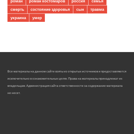
роман
роман костомаров
россия
семья
смерть
состояние здоровья
сын
травма
украина
умер
Все материалы на данном сайте взяты из открытых источников и предоставляются
исключительно в ознакомительных целях. Права на материалы принадлежат их
владельцам. Администрация сайта ответственности за содержание материала
не несет.