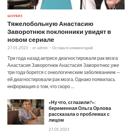
ШОУБИЗ
Тяжелобольную Анастасию
Заворотнюк поклонники увидят в
новом сериале
27.01.2023
-
от
admin
-
Оставьте комментарий
Три года назад актрисе диагностировали рак мозга
Анастасия Заворотнюк Анастасия Заворотнюс уже
три года борется с онкологическим заболеванием —
ей диагностировали рак мозга. Однако появилась
информация о том, что скоро …
«Ну что, сглазили?»:
беременная Ольга Орлова
рассказала о проблемах с
лицом
27.01.2023