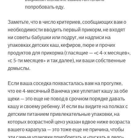
попробовать еду.
Заметьте, что в число критериев, сообщающих вам о
необходимости вводить первый прикорм, не входят
ни советы бабушки или подруг, ни надписи на
упаковках детских каш, кефиров, пюре и прочих
продуктов для прикорма (гласящие — «с 4-х месяцев»,
«с 5-ти месяцев» и так далее), ни ваши собственные
домыслы.
Если ваша соседка похвасталась вам на прогулке,
что ее 4-месячный Ванечка уже уплетает кашу за обе
щеки — это еще не повод в срочном порядке давать
кашу и своему ребенку. И если вы видите на полках с
детским питанием привлекательные упаковки, на
которых возрастной ценз указан вдвое ниже возраста
вашего карапуза — это тоже еще не причина, чтобы
эти самые упаковки приобретать и «пускать в дело».