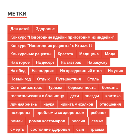
МЕТКИ
Для детей
Здоровье
Конкурс "Новогодние идейки приготовим из индейки"
Конкурс "Новогодние рецепты" с Kruazett
Конкурсные рецепты
Красота
Медицина
Мода
На второе
На десерт
На завтрак
На закуску
На обед
На полдник
На праздничный стол
На ужин
Новый год
Отдых
Путешествия
Стиль
Сытный завтрак
Туризм
беременность
болезнь
госпитализация в больницу
дети
звезды
критика
личная жизнь
наука
никита михалков
отношения
похороны
проблемы со здоровьем
ребенок
роман
роман костомаров
россия
семья
смерть
состояние здоровья
сын
травма