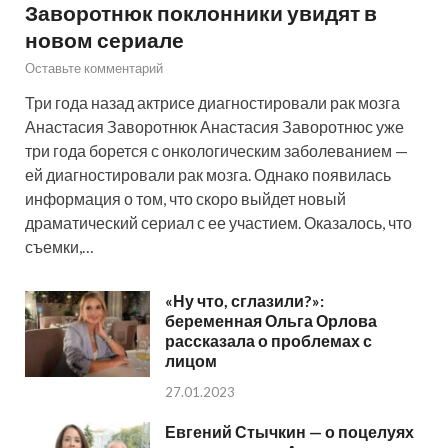
Заворотнюк поклонники увидят в
новом сериале
Оставьте комментарий
Три года назад актрисе диагностировали рак мозга
Анастасия Заворотнюк Анастасия Заворотнюс уже
три года борется с онкологическим заболеванием —
ей диагностировали рак мозга. Однако появилась
информация о том, что скоро выйдет новый
драматический сериал с ее участием. Оказалось, что
съемки,…
«Ну что, сглазили?»:
беременная Ольга Орлова
рассказала о проблемах с
лицом
27.01.2023
Евгений Стычкин — о поцелуях