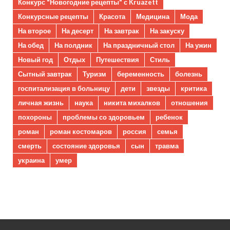
Конкурс "Новогодние рецепты" с Kruazett
Конкурсные рецепты
Красота
Медицина
Мода
На второе
На десерт
На завтрак
На закуску
На обед
На полдник
На праздничный стол
На ужин
Новый год
Отдых
Путешествия
Стиль
Сытный завтрак
Туризм
беременность
болезнь
госпитализация в больницу
дети
звезды
критика
личная жизнь
наука
никита михалков
отношения
похороны
проблемы со здоровьем
ребенок
роман
роман костомаров
россия
семья
смерть
состояние здоровья
сын
травма
украина
умер