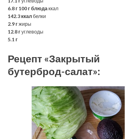
17.1 г
углеводы
6.8 г
100 г блюда
ккал
142.3 ккал
белки
2.9 г
жиры
12.8 г
углеводы
5.1 г
Рецепт «Закрытый
бутерброд-салат»: