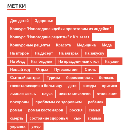
МЕТКИ
Для детей
Здоровье
Конкурс "Новогодние идейки приготовим из индейки"
Конкурс "Новогодние рецепты" с Kruazett
Конкурсные рецепты
Красота
Медицина
Мода
На второе
На десерт
На завтрак
На закуску
На обед
На полдник
На праздничный стол
На ужин
Новый год
Отдых
Путешествия
Стиль
Сытный завтрак
Туризм
беременность
болезнь
госпитализация в больницу
дети
звезды
критика
личная жизнь
наука
никита михалков
отношения
похороны
проблемы со здоровьем
ребенок
роман
роман костомаров
россия
семья
смерть
состояние здоровья
сын
травма
украина
умер