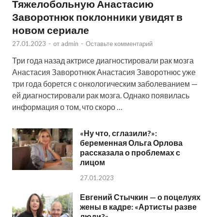
Тяжелобольную Анастасию
Заворотнюк поклонники увидят в
новом сериале
27.01.2023
-
от
admin
-
Оставьте комментарий
Три года назад актрисе диагностировали рак мозга
Анастасия Заворотнюк Анастасия Заворотнюс уже
три года борется с онкологическим заболеванием —
ей диагностировали рак мозга. Однако появилась
информация о том, что скоро …
«Ну что, сглазили?»:
беременная Ольга Орлова
рассказала о проблемах с
лицом
27.01.2023
Евгений Стычкин — о поцелуях
жены в кадре: «Артисты разве
люди?»