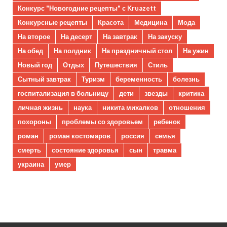
Конкурс "Новогодние рецепты" с Kruazett
Конкурсные рецепты
Красота
Медицина
Мода
На второе
На десерт
На завтрак
На закуску
На обед
На полдник
На праздничный стол
На ужин
Новый год
Отдых
Путешествия
Стиль
Сытный завтрак
Туризм
беременность
болезнь
госпитализация в больницу
дети
звезды
критика
личная жизнь
наука
никита михалков
отношения
похороны
проблемы со здоровьем
ребенок
роман
роман костомаров
россия
семья
смерть
состояние здоровья
сын
травма
украина
умер