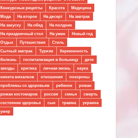
Конкурсные рецепты
Красота
Медицина
Мода
На второе
На десерт
На завтрак
На закуску
На обед
На полдник
На праздничный стол
На ужин
Новый год
Отдых
Путешествия
Стиль
Сытный завтрак
Туризм
беременность
болезнь
госпитализация в больницу
дети
звезды
критика
личная жизнь
наука
никита михалков
отношения
похороны
проблемы со здоровьем
ребенок
роман
роман костомаров
россия
семья
смерть
состояние здоровья
сын
травма
украина
умер