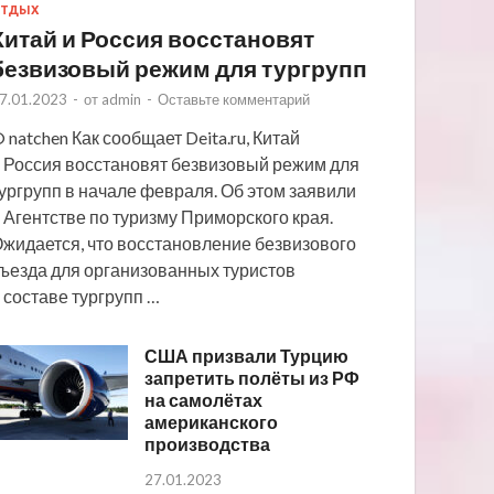
ТДЫХ
Китай и Россия восстановят
безвизовый режим для тургрупп
7.01.2023
-
от
admin
-
Оставьте комментарий
 natchen Как сообщает Deita.ru, Китай
 Россия восстановят безвизовый режим для
ургрупп в начале февраля. Об этом заявили
 Агентстве по туризму Приморского края.
жидается, что восстановление безвизового
ъезда для организованных туристов
 составе тургрупп …
США призвали Турцию
запретить полёты из РФ
на самолётах
американского
производства
27.01.2023