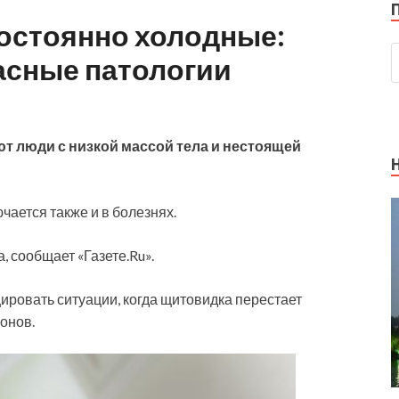
постоянно холодные:
асные патологии
т люди с низкой массой тела и нестоящей
чается также и в болезнях.
, сообщает «Газете.Ru».
ировать ситуации, когда щитовидка перестает
онов.