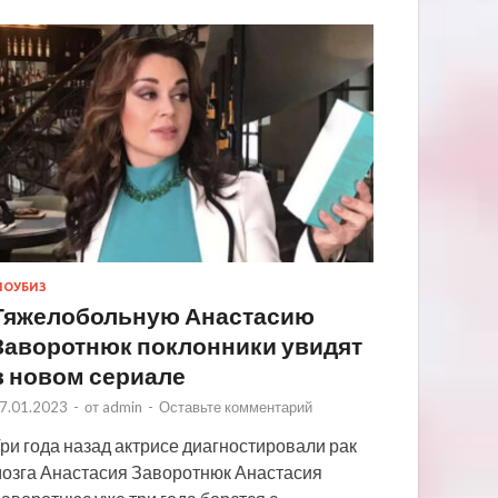
ОУБИЗ
Тяжелобольную Анастасию
Заворотнюк поклонники увидят
в новом сериале
7.01.2023
-
от
admin
-
Оставьте комментарий
ри года назад актрисе диагностировали рак
озга Анастасия Заворотнюк Анастасия