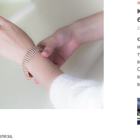
О
2
©
и
т
в
О
в
в
елеза.