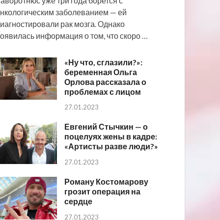
аворотнюс уже три года борется с
нкологическим заболеванием — ей
иагностировали рак мозга. Однако
оявилась информация о том, что скоро …
«Ну что, сглазили?»:
беременная Ольга
Орлова рассказала о
проблемах с лицом
27.01.2023
Евгений Стычкин — о
поцелуях жены в кадре:
«Артисты разве люди?»
27.01.2023
Роману Костомарову
грозит операция на
сердце
27.01.2023