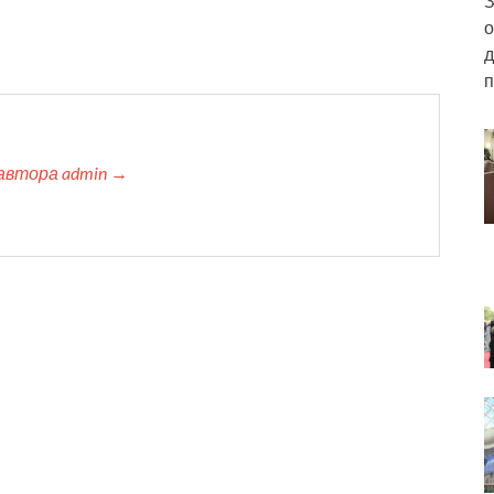
З
о
д
п
автора admin →