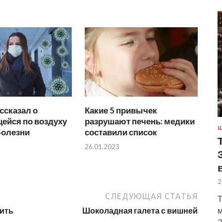
ссказал о
Какие 5 привычек
ейся по воздуху
разрушают печень: медики
Ш
болезни
составили список
26.01.2023
2
СЛЕДУЮЩАЯ СТАТЬЯ
Т
м
ить
Шоколадная галета с вишней