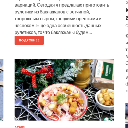
О
вариаций. Сегодня я предлагаю приготовить
рулетики из баклажанов с ветчиной,
творожным сыром, грецкими орешками и
чесноком. Еще одна особенность данных
О
рулетиков, то что баклажаны будем…
©
ПОДРОБНЕЕ
и
т
в
О
в
в
ф
к
КУХНЯ