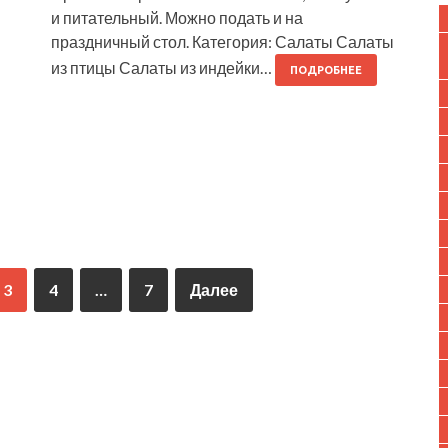
и питательный. Можно подать и на
праздничный стол. Категория: Салаты Салаты
из птицы Салаты из индейки…
ПОДРОБНЕЕ
3
4
…
7
Далее