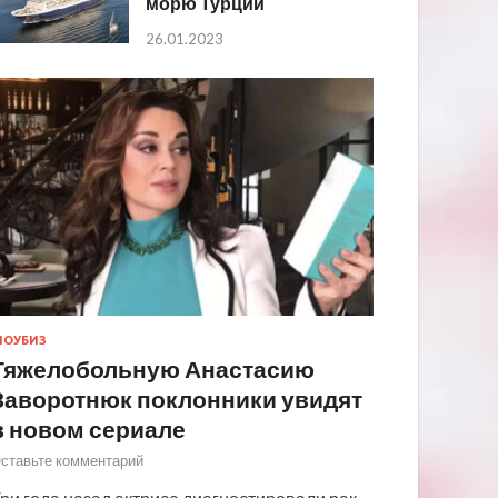
морю Турции
26.01.2023
ОУБИЗ
Тяжелобольную Анастасию
Заворотнюк поклонники увидят
в новом сериале
ставьте комментарий