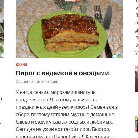
Т
м
З
о
д
п
в
у
КУХНЯ
Пирог с индейкой и овощами
Оставьте комментарий
У нас, в связи с морозами, каникулы
!
продолжаются! Поэтому количество
праздничных дней увеличилось! Семья вся в
сборе, поэтому готовим вкусные домашние
с
блюда и радуем самых родных и любимых.
Сегодня на ужин вот такой пирог. Быстро,
просто и вкусно! Попробуйте!) Категория:…