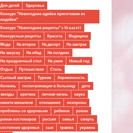
Для детей
Здоровье
Конкурс "Новогодние идейки приготовим из
индейки"
Конкурс "Новогодние рецепты" с Kruazett
Конкурсные рецепты
Красота
Медицина
Мода
На второе
На десерт
На завтрак
На закуску
На обед
На полдник
На праздничный стол
На ужин
Новый год
Отдых
Путешествия
Стиль
Сытный завтрак
Туризм
беременность
болезнь
госпитализация в больницу
дети
звезды
критика
личная жизнь
наука
никита михалков
отношения
похороны
проблемы со здоровьем
ребенок
роман
роман костомаров
россия
семья
смерть
состояние здоровья
сын
травма
украина