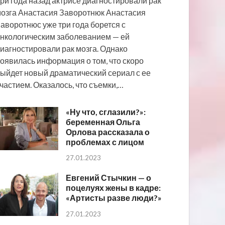
ри года назад актрисе диагностировали рак
озга Анастасия Заворотнюк Анастасия
аворотнюс уже три года борется с
нкологическим заболеванием — ей
иагностировали рак мозга. Однако
оявилась информация о том, что скоро
ыйдет новый драматический сериал с ее
частием. Оказалось, что съемки,…
«Ну что, сглазили?»:
беременная Ольга
Орлова рассказала о
проблемах с лицом
27.01.2023
Евгений Стычкин — о
поцелуях жены в кадре:
«Артисты разве люди?»
27.01.2023