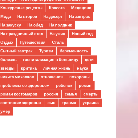
Конкурсные рецепты
Красота
Медицина
Мода
На второе
На десерт
На завтрак
На закуску
На обед
На полдник
На праздничный стол
На ужин
Новый год
Отдых
Путешествия
Стиль
Сытный завтрак
Туризм
беременность
болезнь
госпитализация в больницу
дети
звезды
критика
личная жизнь
наука
никита михалков
отношения
похороны
проблемы со здоровьем
ребенок
роман
роман костомаров
россия
семья
смерть
состояние здоровья
сын
травма
украина
умер