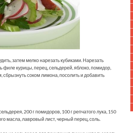
удить, затем мелко нарезать кубиками. Нарезать
 филе курицы, перец, сельдерей, яблоко, помидор,
, сбрызнуть соком лимона, посолить и добавить
 сельдерея, 200 г помидоров, 100 г репчатого лука, 150
вого масла, лавровый лист, черный перец, соль.