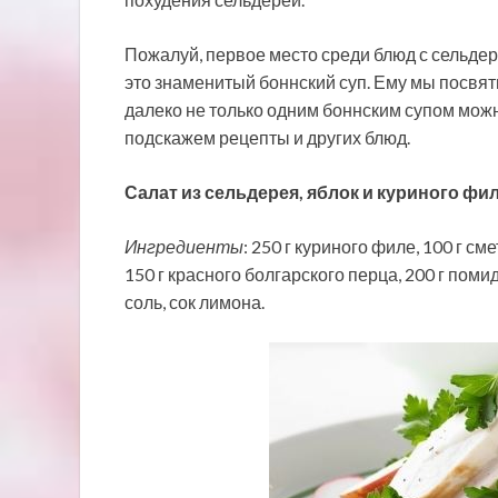
Пожалуй, первое место среди блюд с сельде
это знаменитый боннский суп. Ему мы посвят
далеко не только одним боннским супом можн
подскажем рецепты и других блюд.
Салат из сельдерея, яблок и куриного фи
Ингредиенты
: 250 г куриного филе, 100 г см
150 г красного болгарского перца, 200 г помид
соль, сок лимона.