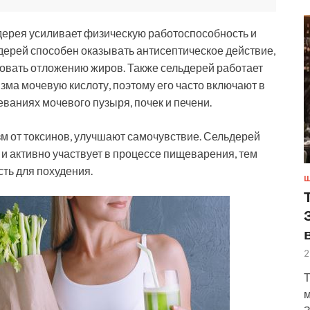
льдерея усиливает физическую работоспособность и
дерей способен оказывать антисептическое действие,
овать отложению жиров. Также сельдерей работает
изма мочевую кислоту, поэтому его часто включают в
еваниях мочевого пузыря, почек и печени.
м от токсинов, улучшают самочувствие. Сельдерей
 и активно участвует в процессе пищеварения, тем
ть для похудения.
Ш
2
Т
м