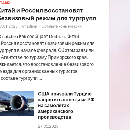
ТДЫХ
Китай и Россия восстановят
безвизовый режим для тургрупп
7.01.2023
-
от
admin
-
Оставьте комментарий
 natchen Как сообщает Deita.ru, Китай
 Россия восстановят безвизовый режим для
ургрупп в начале февраля. Об этом заявили
 Агентстве по туризму Приморского края.
жидается, что восстановление безвизового
ъезда для организованных туристов
 составе тургрупп …
США призвали Турцию
запретить полёты из РФ
на самолётах
американского
производства
27.01.2023