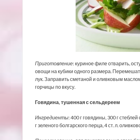
Приготовление
: куриное филе отварить, ост
овощи на кубики одного размера. Перемешать
лук. Заправить сметаной и оливковым маслом
горчицы по вкусу.
Говядина, тушенная с сельдереем
Ингредиенты
: 400 г говядины, 300 г стеблей
г зеленого болгарского перца, 4 ст. л. оливко