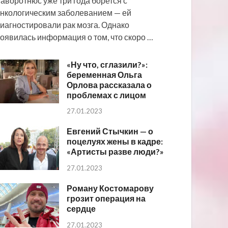
аворотнюс уже три года борется с
нкологическим заболеванием — ей
иагностировали рак мозга. Однако
оявилась информация о том, что скоро …
«Ну что, сглазили?»:
беременная Ольга
Орлова рассказала о
проблемах с лицом
27.01.2023
Евгений Стычкин — о
поцелуях жены в кадре:
«Артисты разве люди?»
27.01.2023
Роману Костомарову
грозит операция на
сердце
27.01.2023