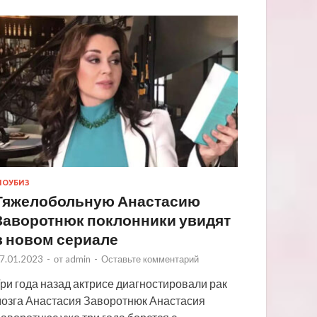
ОУБИЗ
Тяжелобольную Анастасию
Заворотнюк поклонники увидят
в новом сериале
7.01.2023
-
от
admin
-
Оставьте комментарий
ри года назад актрисе диагностировали рак
озга Анастасия Заворотнюк Анастасия