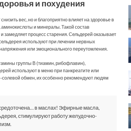
доровья и похудения
снизить вес, но и благоприятно влияет на здоровье в
, аминокислоты и минералы. Такой состав
 и замедляет процесс старения. Сельдерей оказывает
сельдерея используют при лечении нервных
енапряжения или эмоционального переутомления.
тамины группы В (тиамин, рибофлавин),
дерей используют в меню при панкреатите или
дно-солевой обмен, их особенно рекомендуют людям
средоточена… в маслах! Эфирные масла,
ьдерея, стимулируют работу желудочно-
лизм.