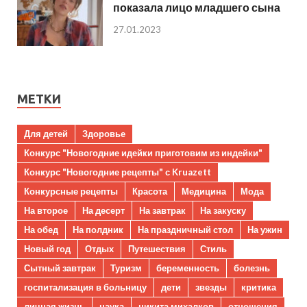
показала лицо младшего сына
27.01.2023
МЕТКИ
Для детей
Здоровье
Конкурс "Новогодние идейки приготовим из индейки"
Конкурс "Новогодние рецепты" с Kruazett
Конкурсные рецепты
Красота
Медицина
Мода
На второе
На десерт
На завтрак
На закуску
На обед
На полдник
На праздничный стол
На ужин
Новый год
Отдых
Путешествия
Стиль
Сытный завтрак
Туризм
беременность
болезнь
госпитализация в больницу
дети
звезды
критика
личная жизнь
наука
никита михалков
отношения