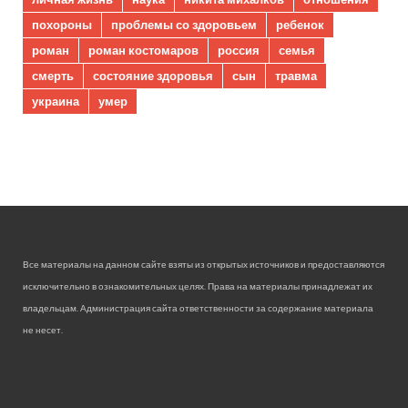
похороны
проблемы со здоровьем
ребенок
роман
роман костомаров
россия
семья
смерть
состояние здоровья
сын
травма
украина
умер
Все материалы на данном сайте взяты из открытых источников и предоставляются
исключительно в ознакомительных целях. Права на материалы принадлежат их
владельцам. Администрация сайта ответственности за содержание материала
не несет.