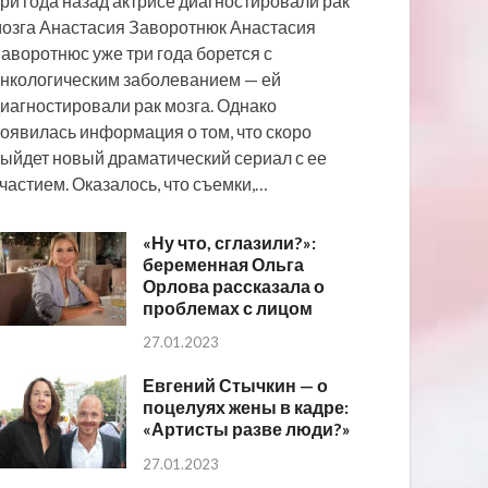
ри года назад актрисе диагностировали рак
озга Анастасия Заворотнюк Анастасия
аворотнюс уже три года борется с
нкологическим заболеванием — ей
иагностировали рак мозга. Однако
оявилась информация о том, что скоро
ыйдет новый драматический сериал с ее
частием. Оказалось, что съемки,…
«Ну что, сглазили?»:
беременная Ольга
Орлова рассказала о
проблемах с лицом
27.01.2023
Евгений Стычкин — о
поцелуях жены в кадре:
«Артисты разве люди?»
27.01.2023