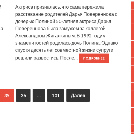
й
Актриса призналась, что сама пережила
расставание родителей Дарья Повереннова с
дочерью Полиной 50-летняя актриса Дарья
на
Повереннова была замужем за коллегой
Александром Жигалкиным. В 1992 году у
знаменитостей родилась дочь Полина. Однако
спустя десять лет совместной жизни супруги
решили развестись. После…
ПОДРОБНЕЕ
35
36
…
101
Далее