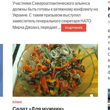
Участники Североатлантического альянса
О
должны быть готовы к затяжному конфликту на
Украине. С таким призывом выступил
заместитель генерального секретаря НАТО
О
Мирча Джоанэ, передает…
ПОДРОБНЕЕ
©
и
т
в
О
в
в
ф
к
КУХНЯ
Салат «Для мужчин»