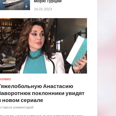
морю Турции
26.01.2023
ОУБИЗ
Тяжелобольную Анастасию
Заворотнюк поклонники увидят
в новом сериале
ставьте комментарий