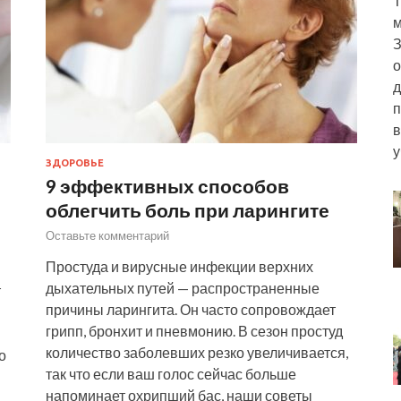
Т
м
З
о
д
п
в
у
ЗДОРОВЬЕ
9 эффективных способов
облегчить боль при ларингите
Оставьте комментарий
Простуда и вирусные инфекции верхних
дыхательных путей — распространенные
т
причины ларингита. Он часто сопровождает
грипп, бронхит и пневмонию. В сезон простуд
количество заболевших резко увеличивается,
о
так что если ваш голос сейчас больше
напоминает охрипший бас, наши советы