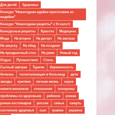
Для детей
Здоровье
Конкурс "Новогодние идейки приготовим из
индейки"
Конкурс "Новогодние рецепты" с Kruazett
Конкурсные рецепты
Красота
Медицина
Мода
На второе
На десерт
На завтрак
На закуску
На обед
На полдник
На праздничный стол
На ужин
Новый год
Отдых
Путешествия
Стиль
Сытный завтрак
Туризм
беременность
болезнь
госпитализация в больницу
дети
звезды
критика
личная жизнь
наука
никита михалков
отношения
похороны
проблемы со здоровьем
ребенок
роман
роман костомаров
россия
семья
смерть
состояние здоровья
сын
травма
украина