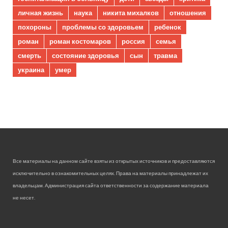
личная жизнь
наука
никита михалков
отношения
похороны
проблемы со здоровьем
ребенок
роман
роман костомаров
россия
семья
смерть
состояние здоровья
сын
травма
украина
умер
Все материалы на данном сайте взяты из открытых источников и предоставляются
исключительно в ознакомительных целях. Права на материалы принадлежат их
владельцам. Администрация сайта ответственности за содержание материала
не несет.