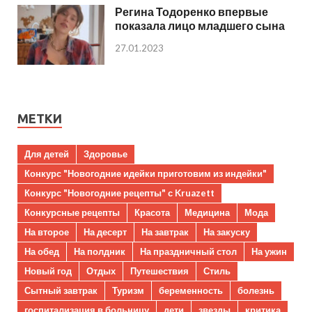
Регина Тодоренко впервые
показала лицо младшего сына
27.01.2023
МЕТКИ
Для детей
Здоровье
Конкурс "Новогодние идейки приготовим из индейки"
Конкурс "Новогодние рецепты" с Kruazett
Конкурсные рецепты
Красота
Медицина
Мода
На второе
На десерт
На завтрак
На закуску
На обед
На полдник
На праздничный стол
На ужин
Новый год
Отдых
Путешествия
Стиль
Сытный завтрак
Туризм
беременность
болезнь
госпитализация в больницу
дети
звезды
критика