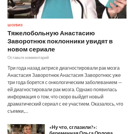
ШОУБИЗ
Тяжелобольную Анастасию
Заворотнюк поклонники увидят в
новом сериале
Оставьте комментарий
Три года назад актрисе диагностировали рак мозга
Анастасия Заворотнюк Анастасия Заворотнюс уже
три года борется с онкологическим заболеванием —
ей диагностировали рак мозга. Однако появилась
информация о том, что скоро выйдет новый
драматический сериал с ее участием. Оказалось, что
съемки,…
«Ну что, сглазили?»:
беременная Ольга Орлова