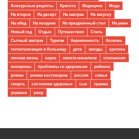
Конкурсные рецепты
Красота
Медицина
Мода
На второе
На десерт
На завтрак
На закуску
На обед
На полдник
На праздничный стол
На ужин
Новый год
Отдых
Путешествия
Стиль
Сытный завтрак
Туризм
беременность
болезнь
госпитализация в больницу
дети
звезды
критика
личная жизнь
наука
никита михалков
отношения
похороны
проблемы со здоровьем
ребенок
роман
роман костомаров
россия
семья
смерть
состояние здоровья
сын
травма
украина
умер