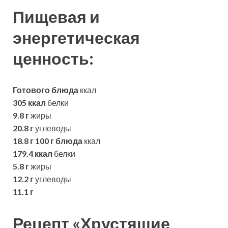
Пищевая и
энергетическая
ценность:
Готового блюда
ккал
305 ккал
белки
9.8 г
жиры
20.8 г
углеводы
18.8 г
100 г блюда
ккал
179.4 ккал
белки
5.8 г
жиры
12.2 г
углеводы
11.1 г
Рецепт «Хрустящие