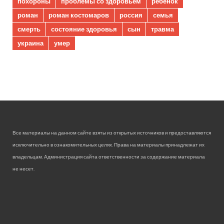
похороны
проблемы со здоровьем
ребенок
роман
роман костомаров
россия
семья
смерть
состояние здоровья
сын
травма
украина
умер
Все материалы на данном сайте взяты из открытых источников и предоставляются
исключительно в ознакомительных целях. Права на материалы принадлежат их
владельцам. Администрация сайта ответственности за содержание материала
не несет.