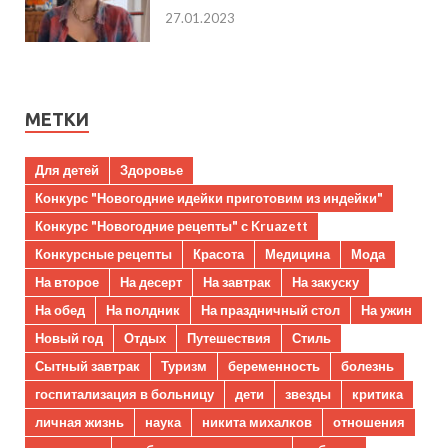
27.01.2023
МЕТКИ
Для детей
Здоровье
Конкурс "Новогодние идейки приготовим из индейки"
Конкурс "Новогодние рецепты" с Kruazett
Конкурсные рецепты
Красота
Медицина
Мода
На второе
На десерт
На завтрак
На закуску
На обед
На полдник
На праздничный стол
На ужин
Новый год
Отдых
Путешествия
Стиль
Сытный завтрак
Туризм
беременность
болезнь
госпитализация в больницу
дети
звезды
критика
личная жизнь
наука
никита михалков
отношения