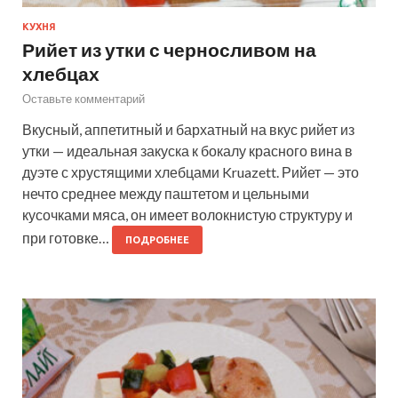
КУХНЯ
Рийет из утки с черносливом на
хлебцах
Оставьте комментарий
Вкусный, аппетитный и бархатный на вкус рийет из
утки — идеальная закуска к бокалу красного вина в
дуэте с хрустящими хлебцами Kruazett. Рийет — это
нечто среднее между паштетом и цельными
кусочками мяса, он имеет волокнистую структуру и
при готовке…
ПОДРОБНЕЕ