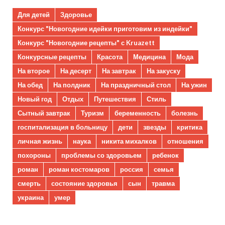
Для детей
Здоровье
Конкурс "Новогодние идейки приготовим из индейки"
Конкурс "Новогодние рецепты" с Kruazett
Конкурсные рецепты
Красота
Медицина
Мода
На второе
На десерт
На завтрак
На закуску
На обед
На полдник
На праздничный стол
На ужин
Новый год
Отдых
Путешествия
Стиль
Сытный завтрак
Туризм
беременность
болезнь
госпитализация в больницу
дети
звезды
критика
личная жизнь
наука
никита михалков
отношения
похороны
проблемы со здоровьем
ребенок
роман
роман костомаров
россия
семья
смерть
состояние здоровья
сын
травма
украина
умер