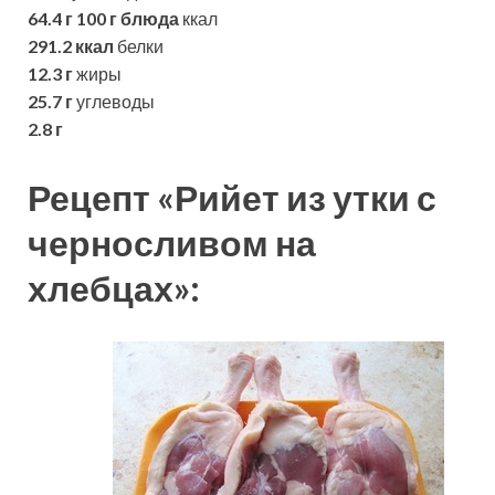
64.4 г
100 г блюда
ккал
291.2 ккал
белки
12.3 г
жиры
25.7 г
углеводы
2.8 г
Рецепт «Рийет из утки с
черносливом на
хлебцах»: