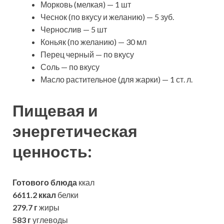
Морковь (мелкая) — 1 шт
Чеснок (по вкусу и желанию) — 5 зуб.
Чернослив — 5 шт
Коньяк (по желанию) — 30 мл
Перец черный — по вкусу
Соль — по вкусу
Масло растительное (для жарки) — 1 ст. л.
Пищевая и
энергетическая
ценность:
Готового блюда
ккал
6611.2 ккал
белки
279.7 г
жиры
583 г
углеводы