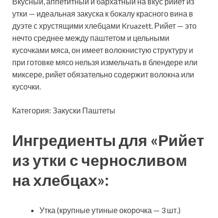
Вкусный, аппетитный и бархатный на вкус рийет из
утки — идеальная закуска к бокалу красного вина в
дуэте с хрустящими хлебцами Kruazett. Рийет — это
нечто среднее между паштетом и цельными
кусочками мяса, он имеет волокнистую структуру и
при готовке мясо нельзя измельчать в
блендере или
миксере, рийет обязательно содержит волокна или
кусочки.
Категория: Закуски Паштеты
Ингредиенты для «Рийет
из утки с черносливом
на хлебцах»:
Утка (крупные утиные окорочка — 3 шт.)