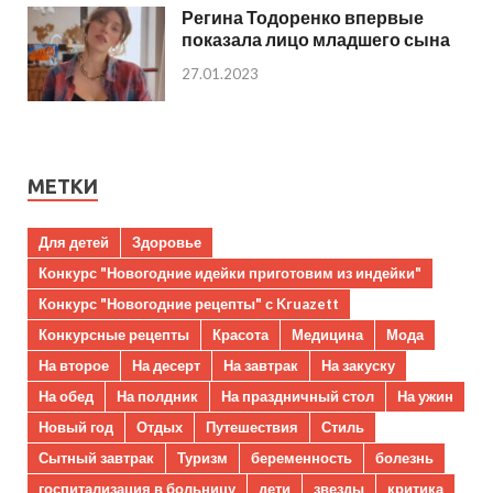
Регина Тодоренко впервые
показала лицо младшего сына
27.01.2023
МЕТКИ
Для детей
Здоровье
Конкурс "Новогодние идейки приготовим из индейки"
Конкурс "Новогодние рецепты" с Kruazett
Конкурсные рецепты
Красота
Медицина
Мода
На второе
На десерт
На завтрак
На закуску
На обед
На полдник
На праздничный стол
На ужин
Новый год
Отдых
Путешествия
Стиль
Сытный завтрак
Туризм
беременность
болезнь
госпитализация в больницу
дети
звезды
критика