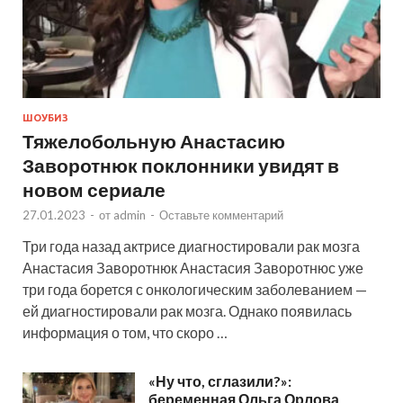
ШОУБИЗ
Тяжелобольную Анастасию
Заворотнюк поклонники увидят в
новом сериале
27.01.2023
-
от
admin
-
Оставьте комментарий
Три года назад актрисе диагностировали рак мозга
Анастасия Заворотнюк Анастасия Заворотнюс уже
три года борется с онкологическим заболеванием —
ей диагностировали рак мозга. Однако появилась
информация о том, что скоро …
«Ну что, сглазили?»:
беременная Ольга Орлова