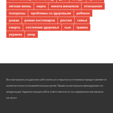
личная жизнь
наука
никита михалков
отношения
похороны
проблемы со здоровьем
ребенок
роман
роман костомаров
россия
семья
смерть
состояние здоровья
сын
травма
украина
умер
Все материалы на данном сайте взяты из открытых источников и предоставляются
исключительно в ознакомительных целях. Права на материалы принадлежат их
владельцам. Администрация сайта ответственности за содержание материала
не несет.