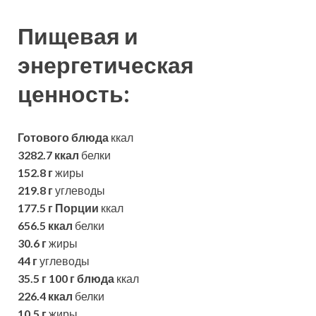
Пищевая и
энергетическая
ценность:
Готового блюда
ккал
3282.7 ккал
белки
152.8 г
жиры
219.8 г
углеводы
177.5 г
Порции
ккал
656.5 ккал
белки
30.6 г
жиры
44 г
углеводы
35.5 г
100 г блюда
ккал
226.4 ккал
белки
10.5 г
жиры