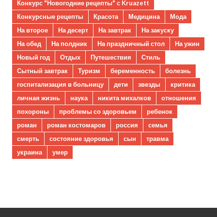
Конкурс "Новогодние рецепты" с Kruazett
Конкурсные рецепты
Красота
Медицина
Мода
На второе
На десерт
На завтрак
На закуску
На обед
На полдник
На праздничный стол
На ужин
Новый год
Отдых
Путешествия
Стиль
Сытный завтрак
Туризм
беременность
болезнь
госпитализация в больницу
дети
звезды
критика
личная жизнь
наука
никита михалков
отношения
похороны
проблемы со здоровьем
ребенок
роман
роман костомаров
россия
семья
смерть
состояние здоровья
сын
травма
украина
умер