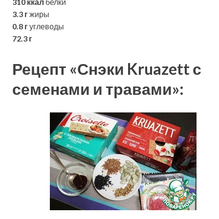
310 ккал
белки
3.3 г
жиры
0.8 г
углеводы
72.3 г
Рецепт «Снэки Kruazett с
семенами и травами»: