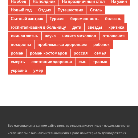
На обед
На полдник
На праздничный стол
На ужин
Новый год
Отдых
Путешествия
Стиль
Сытный завтрак
Туризм
беременность
болезнь
госпитализация в больницу
дети
звезды
критика
личная жизнь
наука
никита михалков
отношения
похороны
проблемы со здоровьем
ребенок
роман
роман костомаров
россия
семья
смерть
состояние здоровья
сын
травма
украина
умер
Все материалы на данном сайте взяты из открытых источников и предоставляются
исключительно в ознакомительных целях. Права на материалы принадлежат их