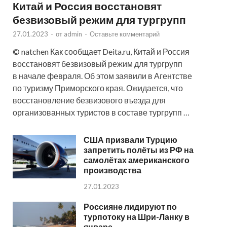
Китай и Россия восстановят
безвизовый режим для тургрупп
27.01.2023
-
от
admin
-
Оставьте комментарий
© natchen Как сообщает Deita.ru, Китай и Россия
восстановят безвизовый режим для тургрупп
в начале февраля. Об этом заявили в Агентстве
по туризму Приморского края. Ожидается, что
восстановление безвизового въезда для
организованных туристов в составе тургрупп …
США призвали Турцию
запретить полёты из РФ на
самолётах американского
производства
27.01.2023
Россияне лидируют по
турпотоку на Шри-Ланку в
январе