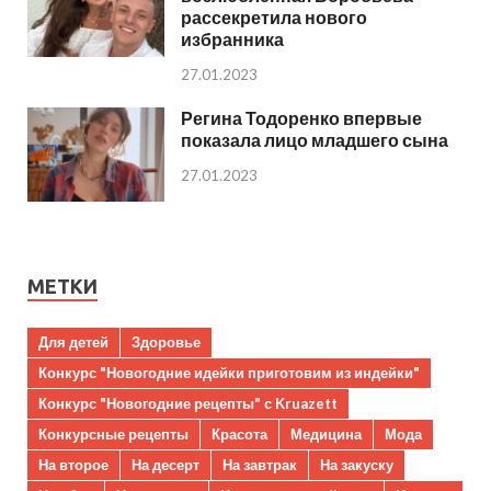
рассекретила нового
избранника
27.01.2023
Регина Тодоренко впервые
показала лицо младшего сына
27.01.2023
МЕТКИ
Для детей
Здоровье
Конкурс "Новогодние идейки приготовим из индейки"
Конкурс "Новогодние рецепты" с Kruazett
Конкурсные рецепты
Красота
Медицина
Мода
На второе
На десерт
На завтрак
На закуску