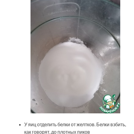
У яиц отделить белки от желтков. Белки взбить,
как говорят, до плотных пиков