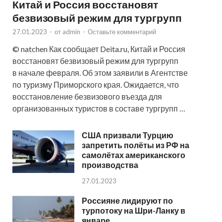
Китай и Россия восстановят
безвизовый режим для тургрупп
27.01.2023
-
от
admin
-
Оставьте комментарий
© natchen Как сообщает Deita.ru, Китай и Россия
восстановят безвизовый режим для тургрупп
в начале февраля. Об этом заявили в Агентстве
по туризму Приморского края. Ожидается, что
восстановление безвизового въезда для
организованных туристов в составе тургрупп …
США призвали Турцию
запретить полёты из РФ на
самолётах американского
производства
27.01.2023
Россияне лидируют по
турпотоку на Шри-Ланку в
январе