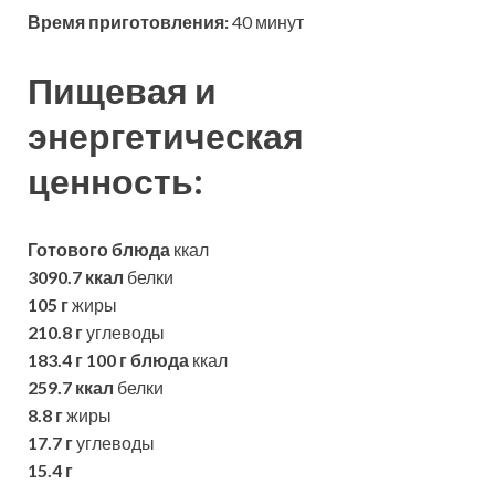
Время приготовления:
40 минут
Пищевая и
энергетическая
ценность:
Готового блюда
ккал
3090.7 ккал
белки
105 г
жиры
210.8 г
углеводы
183.4 г
100 г блюда
ккал
259.7 ккал
белки
8.8 г
жиры
17.7 г
углеводы
15.4 г