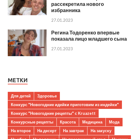
рассекретила нового
избранника
27.01.2023
Регина Тодоренко впервые
показала лицо младшего сына
27.01.2023
МЕТКИ
Для детей
Здоровье
Конкурс "Новогодние идейки приготовим из индейки"
Конкурс "Новогодние рецепты" с Kruazett
Конкурсные рецепты
Красота
Медицина
Мода
На второе
На десерт
На завтрак
На закуску