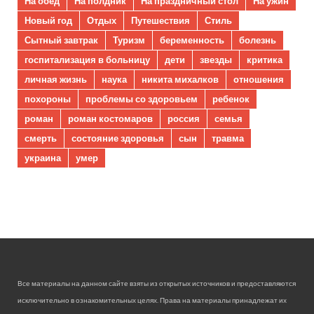
На обед
На полдник
На праздничный стол
На ужин
Новый год
Отдых
Путешествия
Стиль
Сытный завтрак
Туризм
беременность
болезнь
госпитализация в больницу
дети
звезды
критика
личная жизнь
наука
никита михалков
отношения
похороны
проблемы со здоровьем
ребенок
роман
роман костомаров
россия
семья
смерть
состояние здоровья
сын
травма
украина
умер
Все материалы на данном сайте взяты из открытых источников и предоставляются
исключительно в ознакомительных целях. Права на материалы принадлежат их