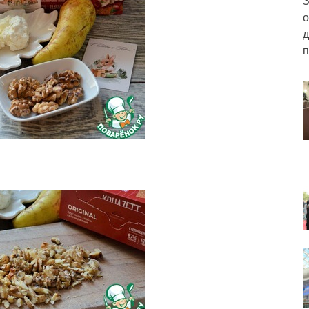
З
о
д
п