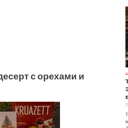
есерт с орехами и
Ш
2
Т
м