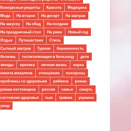
Конкурсные рецепты
Красота
Медицина
Мода
На второе
На десерт
На завтрак
На закуску
На обед
На полдник
На праздничный стол
На ужин
Новый год
Отдых
Путешествия
Стиль
Сытный завтрак
Туризм
беременность
болезнь
госпитализация в больницу
дети
звезды
критика
личная жизнь
наука
никита михалков
отношения
похороны
проблемы со здоровьем
ребенок
роман
роман костомаров
россия
семья
смерть
состояние здоровья
сын
травма
украина
умер