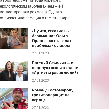
аворотнюс уже три года борется с
нкологическим заболеванием — ей
иагностировали рак мозга. Однако
оявилась информация о том, что скоро …
«Ну что, сглазили?»:
беременная Ольга
Орлова рассказала о
проблемах с лицом
27.01.2023
Евгений Стычкин — о
поцелуях жены в кадре:
«Артисты разве люди?»
27.01.2023
Роману Костомарову
грозит операция на
сердце
27.01.2023