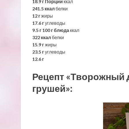
18.9 г
Порции
ккал
241.5 ккал
белки
12 г
жиры
17.6 г
углеводы
9.5 г
100 г блюда
ккал
322 ккал
белки
15.9 г
жиры
23.5 г
углеводы
12.6 г
Рецепт «Творожный д
грушей»: