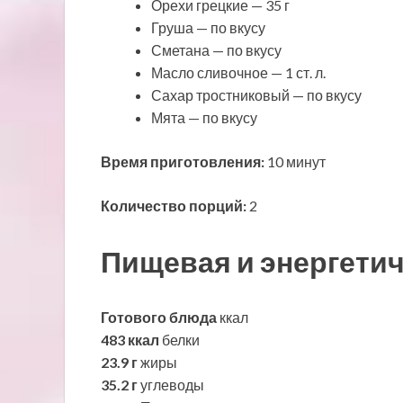
Орехи грецкие — 35 г
Груша — по вкусу
Сметана — по вкусу
Масло сливочное — 1 ст. л.
Сахар тростниковый — по вкусу
Мята — по вкусу
Время приготовления:
10 минут
Количество порций:
2
Пищевая и энергетич
Готового блюда
ккал
483 ккал
белки
23.9 г
жиры
35.2 г
углеводы