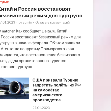
ТДЫХ
Китай и Россия восстановят
безвизовый режим для тургрупп
7.01.2023
-
от
admin
-
Оставьте комментарий
 natchen Как сообщает Deita.ru, Китай
 Россия восстановят безвизовый режим для
ургрупп в начале февраля. Об этом заявили
 Агентстве по туризму Приморского края.
жидается, что восстановление безвизового
ъезда для организованных туристов
 составе тургрупп …
США призвали Турцию
запретить полёты из РФ
на самолётах
американского
производства
27.01.2023