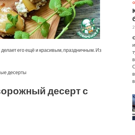
О
2
©
и
 делает его ещё и красивым, праздничным. Из
т
в
О
ые десерты
в
в
ворожный десерт с